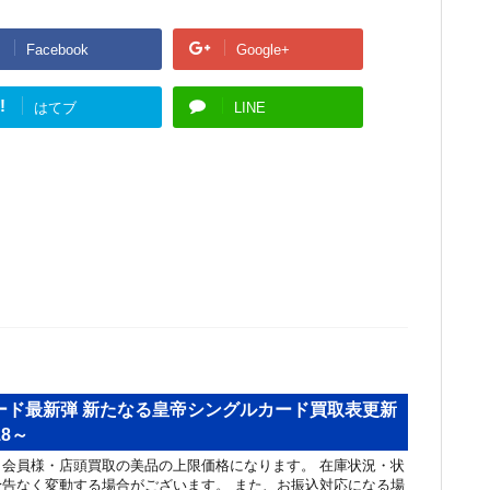
Facebook
Google+
!
はてブ
LINE
ード最新弾 新たなる皇帝シングルカード買取表更新
18～
会員様・店頭買取の美品の上限価格になります。 在庫状況・状
告なく変動する場合がございます。 また、お振込対応になる場