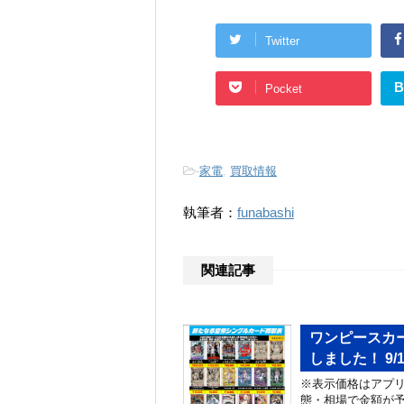
Twitter
B
Pocket
-
家電
,
買取情報
執筆者：
funabashi
関連記事
ワンピースカ
しました！ 9/
※表示価格はアプリ
態・相場で金額が予