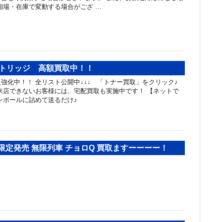
相場・在庫で変動する場合がござ …
ートリッジ 高額買取中！！
強化中！！ 全リスト公開中↓↓↓ 「トナー買取」をクリック♪
来店できないお客様には、宅配買取も実施中です！ 【ネットで
ンボールに詰めて送るだけ♪
限定発売 無限列車 チョロQ 買取ますーーーー！