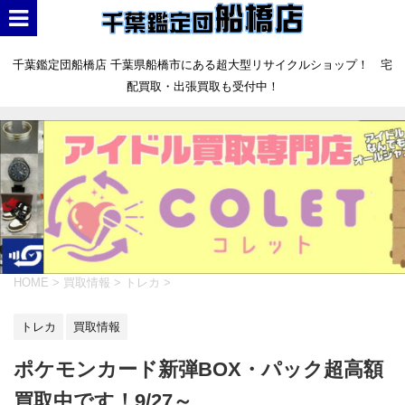
千葉鑑定団船橋店 千葉県船橋市にある超大型リサイクルショップ！ 宅
配買取・出張買取も受付中！
HOME
>
買取情報
>
トレカ
>
トレカ
買取情報
ポケモンカード新弾BOX・パック超高額
買取中です！9/27～