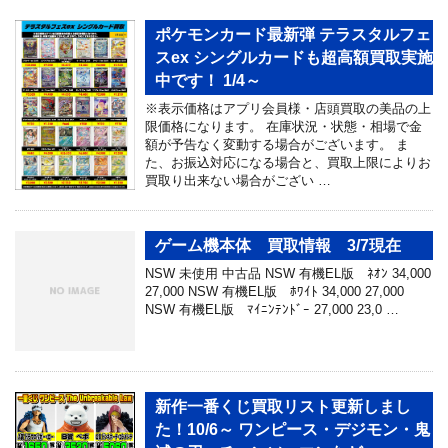
ポケモンカード最新弾 テラスタルフェ
スex シングルカードも超高額買取実施
中です！ 1/4～
※表示価格はアプリ会員様・店頭買取の美品の上
限価格になります。 在庫状況・状態・相場で金
額が予告なく変動する場合がございます。 ま
た、お振込対応になる場合と、買取上限によりお
買取り出来ない場合がござい …
ゲーム機本体 買取情報 3/7現在
NSW 未使用 中古品 NSW 有機EL版 ﾈｵﾝ 34,000
27,000 NSW 有機EL版 ﾎﾜｲﾄ 34,000 27,000
NSW 有機EL版 ﾏｲﾆﾝﾃﾝﾄﾞｰ 27,000 23,0 …
新作一番くじ買取リスト更新しまし
た！10/6～ ワンピース・デジモン・鬼