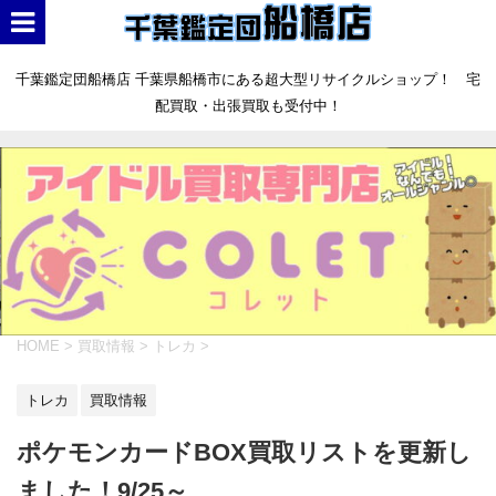
千葉鑑定団船橋店 千葉県船橋市にある超大型リサイクルショップ！ 宅
配買取・出張買取も受付中！
HOME
>
買取情報
>
トレカ
>
トレカ
買取情報
ポケモンカードBOX買取リストを更新し
ました！9/25～