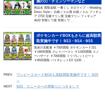
滅の刃・チェンソーマンなど
商品名 買取金額 一番くじ ホロライブ ～Wedding
Dress Style～ 白銀ノエル賞 白銀ノエル フィギュ
ア 2750 宝鐘マリン賞 宝鐘マリン フィギュア
4620 常闇トワ賞 常闇トワ …
ポケモンカードBOXもさらに超高額買
取実施中です！ 9/13・9/14・9/15
黒炎の支配者 ￥7500買取 ポケモンカード151
￥19000買取 クレイバースト ￥11000買取 スノ
ーハザード ￥7000買取 トリプレットビート
￥8500買取 バイオレットEX \1100 …
PREV
ワンピースカードBOXも高額買取実施中です！ 9/25
～
NEXT
9/25 スニーカーの買取りにつきまして