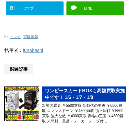
B!
はてブ
LINE
-
トレカ
,
買取情報
執筆者：
funabashi
関連記事
ワンピースカードBOXも高額買取実施
中です！ 1/6・1/7・1/8
双璧の覇者 ￥5500買取 新時代の主役 ￥6500買
取 ロマンスドーン ￥4500買取 頂上決戦 ￥5500
買取 強大な敵 ￥4000買取 謀略の王国 ￥4500買
取 未開封・美品・メーカーテープ付 …