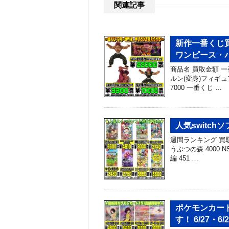
関連記事
新作一番くじ買
ワンピース・
商品名 買取金額 
ルン(変身)フィギュア
7000 一番くじ …
人気switchソ
週間ランキング 買取金額
うぶつの森 4000
編 451 …
ポケモンカード
す！ 6/27・6/2