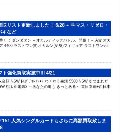
取リスト更新しました！ 6/28～ 学マス・リゼロ・
バキなど
一番くじ ダンダダン ～オカルティックバトル、開幕！～ A賞 オカ
 4400 ラストワン賞 オカルン(変身)フィギュア ラストワンver.
フト強化買取実施中!!! 4/21
 NSW ﾄﾓﾀﾞﾁｺﾚｸｼｮﾝ わくわく生活 5500 NSW あつまれど
 NSW 桃太郎電鉄2 ～あなたの町も きっとある～ 東日本編+西日本
151 人気シングルカードもさらに高額買取致しま
8