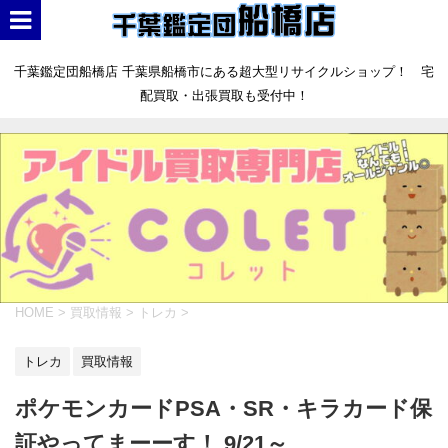
千葉鑑定団船橋店 千葉県船橋市にある超大型リサイクルショップ！ 宅
配買取・出張買取も受付中！
HOME
>
買取情報
>
トレカ
>
トレカ
買取情報
ポケモンカードPSA・SR・キラカード保
証やってまーーす！ 9/21～