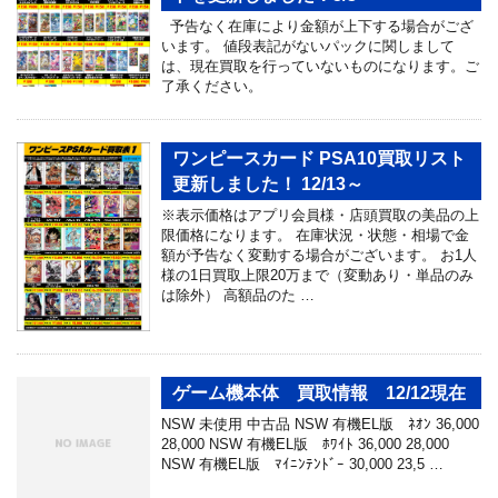
予告なく在庫により金額が上下する場合がござ
います。 値段表記がないパックに関しまして
は、現在買取を行っていないものになります。ご
了承ください。
ワンピースカード PSA10買取リスト
更新しました！ 12/13～
※表示価格はアプリ会員様・店頭買取の美品の上
限価格になります。 在庫状況・状態・相場で金
額が予告なく変動する場合がございます。 お1人
様の1日買取上限20万まで（変動あり・単品のみ
は除外） 高額品のた …
ゲーム機本体 買取情報 12/12現在
NSW 未使用 中古品 NSW 有機EL版 ﾈｵﾝ 36,000
28,000 NSW 有機EL版 ﾎﾜｲﾄ 36,000 28,000
NSW 有機EL版 ﾏｲﾆﾝﾃﾝﾄﾞｰ 30,000 23,5 …