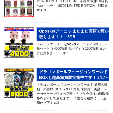
承 8250 LIMITED EDITION 革命軍“東軍”軍隊長
ベロ・ベティ 18700 LIMITED EDITION 船医者
マルコ …
Qposketアーニャ まだまだ高額で買い
取ります！！ 5/15
スパイファミリー Qposketアーニャ ABカラー2
種セット ￥4000買取 単品でも￥1600買取 まだ
まだ買取まーーーす！！
ドラゴンボールフュージョンワールド
BOXも超高額買取実施中です！ 2/17～
ドラゴンボール フュージョンワールド 覚醒の鼓
動 未開封1BOX ￥9000買取 未開封・美品・メ
ーカーテープ付きの店頭・アプリ会員様の買取価
格を表示しております。 予告なく在庫により金
額が上下する場 …