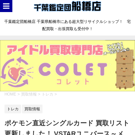
千葉鑑定団船橋店 千葉県船橋市にある超大型リサイクルショップ！ 宅
配買取・出張買取も受付中！
HOME
>
買取情報
>
トレカ
>
トレカ
買取情報
ポケモン直近シングルカード 買取リスト
更新しました！ VSTARユニバース～メ