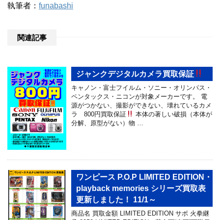
執筆者：
funabashi
関連記事
ジャンクデジタルカメラ買取保証
キャノン・富士フイルム・ソニー・オリンパス・
ペンタックス・ニコンが対象メーカーです。 電
源がつかない、撮影ができない、壊れているカメ
ラ 800円買取保証
本体の著しい破損（本体が
分解、原型がない）物 …
ワンピース P.O.P LIMITED EDITION・
playback memories シリーズ買取表
更新しました！ 11/1～
商品名 買取金額 LIMITED EDITION サボ 火拳継