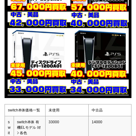
switch本体価格一覧
未使用
中古品
s
switch本体 有
33000
14000
w
機ELモデル ﾈｵ
it
ﾝ 各色