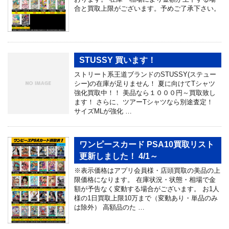
合と買取上限がございます。予めご了承下さい。
STUSSY 買います！
ストリート系王道ブランドのSTUSSY(ステュー
シー)の在庫が足りません！ 夏に向けてTシャツ
強化買取中！！ 美品なら１０００円～買取致し
ます！ さらに、ツアーTシャツなら別途査定！
サイズMLが強化 …
ワンピースカード PSA10買取リスト
更新しました！ 4/1～
※表示価格はアプリ会員様・店頭買取の美品の上
限価格になります。 在庫状況・状態・相場で金
額が予告なく変動する場合がございます。 お1人
様の1日買取上限10万まで（変動あり・単品のみ
は除外） 高額品のた …