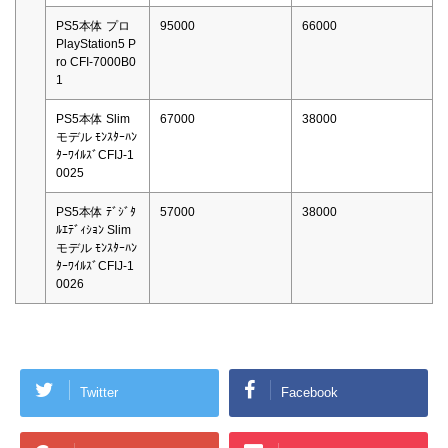
PS5本体 プロ
95000
66000
PlayStation5 P
ro CFI-7000B0
1
PS5本体 Slim
67000
38000
モデル ﾓﾝｽﾀｰﾊﾝ
ﾀｰﾜｲﾙｽﾞCFIJ-1
0025
PS5本体 ﾃﾞｼﾞﾀ
57000
38000
ﾙｴﾃﾞｨｼｮﾝ Slim
モデル ﾓﾝｽﾀｰﾊﾝ
ﾀｰﾜｲﾙｽﾞCFIJ-1
0026
Twitter
Facebook