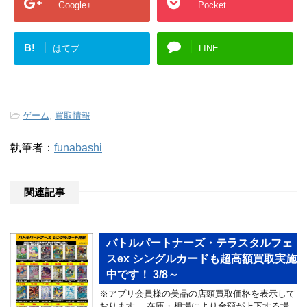
Google+
Pocket
B!
はてブ
LINE
-
ゲーム
,
買取情報
執筆者：
funabashi
関連記事
バトルパートナーズ・テラスタルフェ
スex シングルカードも超高額買取実施
中です！ 3/8～
※アプリ会員様の美品の店頭買取価格を表示して
おります。 在庫・相場により金額が上下する場