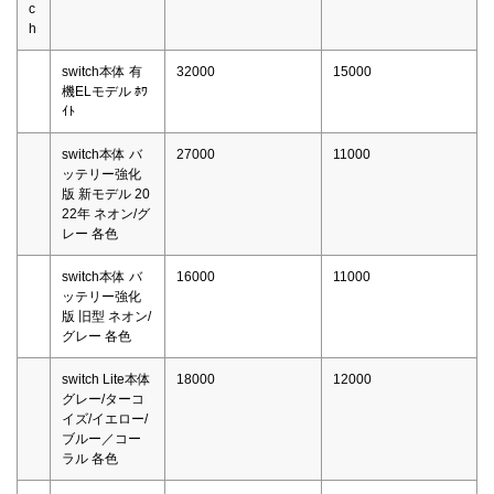
c
h
switch本体 有
32000
15000
機ELモデル ﾎﾜ
ｲﾄ
switch本体 バ
27000
11000
ッテリー強化
版 新モデル 20
22年 ネオン/グ
レー 各色
switch本体 バ
16000
11000
ッテリー強化
版 旧型 ネオン/
グレー 各色
switch Lite本体
18000
12000
グレー/ターコ
イズ/イエロー/
ブルー／コー
ラル 各色