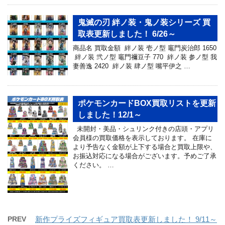
鬼滅の刃 絆ノ装・鬼ノ装シリーズ 買
取表更新しました！ 6/26～
商品名 買取金額 絆ノ装 壱ノ型 竈門炭治郎 1650
絆ノ装 弐ノ型 竈門禰豆子 770 絆ノ装 参ノ型 我
妻善逸 2420 絆ノ装 肆ノ型 嘴平伊之 …
ポケモンカードBOX買取リストを更新
しました！12/1～
未開封・美品・シュリンク付きの店頭・アプリ
会員様の買取価格を表示しております。 在庫に
より予告なく金額が上下する場合と買取上限や、
お振込対応になる場合がございます。予めご了承
ください。 …
PREV
新作プライズフィギュア買取表更新しました！ 9/11～