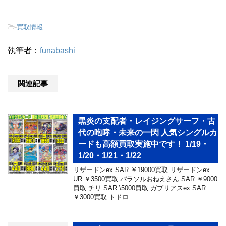
-
買取情報
執筆者：
funabashi
関連記事
黒炎の支配者・レイジングサーフ・古
代の咆哮・未来の一閃 人気シングルカ
ードも高額買取実施中です！ 1/19・
1/20・1/21・1/22
リザードンex SAR ￥19000買取 リザードンex
UR ￥3500買取 パラソルおねえさん SAR ￥9000
買取 チリ SAR \5000買取 ガブリアスex SAR
￥3000買取 トドロ …