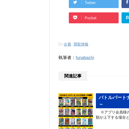
Twitter
B
Pocket
-
古着
,
買取情報
執筆者：
funabashi
関連記事
バトルパートナ
～
※アプリ会員様の
額が上下する場合