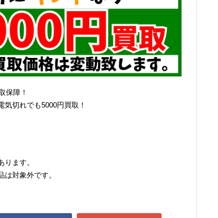
買取保障！
気切れでも5000円買取！
あります。
品は対象外です。