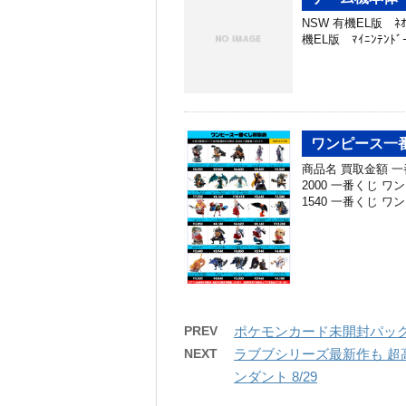
NSW 有機EL版 ﾈｵﾝ 
機EL版 ﾏｲﾆﾝﾃﾝﾄﾞｰ
ワンピース一番
商品名 買取金額 
2000 一番くじ 
1540 一番くじ ワ
PREV
ポケモンカード未開封パック
NEXT
ラブブシリーズ最新作も 超高
ンダント 8/29