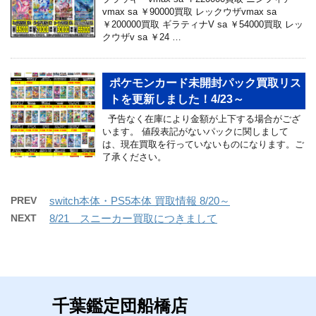
vmax sa ￥90000買取 レックウザvmax sa
￥200000買取 ギラティナV sa ￥54000買取 レッ
クウザv sa ￥24 …
ポケモンカード未開封パック買取リス
トを更新しました！4/23～
予告なく在庫により金額が上下する場合がござ
います。 値段表記がないパックに関しまして
は、現在買取を行っていないものになります。ご
了承ください。
PREV
switch本体・PS5本体 買取情報 8/20～
NEXT
8/21 スニーカー買取につきまして
千葉鑑定団船橋店