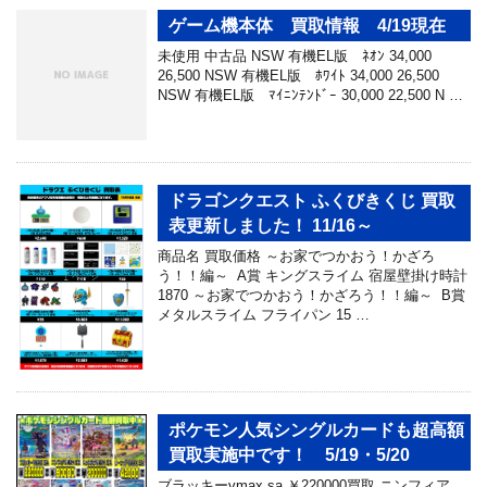
ゲーム機本体 買取情報 4/19現在
未使用 中古品 NSW 有機EL版 ﾈｵﾝ 34,000
26,500 NSW 有機EL版 ﾎﾜｲﾄ 34,000 26,500
NSW 有機EL版 ﾏｲﾆﾝﾃﾝﾄﾞｰ 30,000 22,500 N …
ドラゴンクエスト ふくびきくじ 買取
表更新しました！ 11/16～
商品名 買取価格 ～お家でつかおう！かざろ
う！！編～ A賞 キングスライム 宿屋壁掛け時計
1870 ～お家でつかおう！かざろう！！編～ B賞
メタルスライム フライパン 15 …
ポケモン人気シングルカードも超高額
買取実施中です！ 5/19・5/20
ブラッキーvmax sa ￥220000買取 ニンフィア