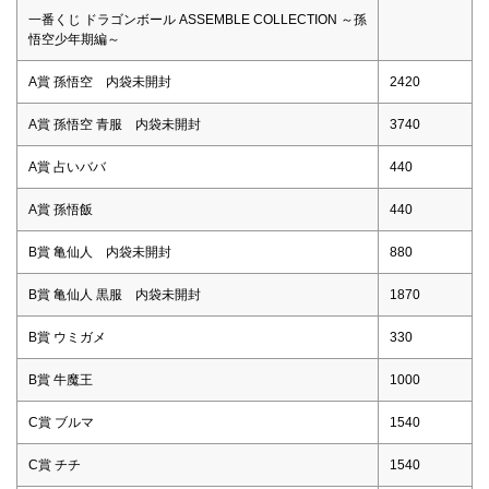
一番くじ ドラゴンボール ASSEMBLE COLLECTION ～孫
悟空少年期編～
A賞 孫悟空 内袋未開封
2420
A賞 孫悟空 青服 内袋未開封
3740
A賞 占いババ
440
A賞 孫悟飯
440
B賞 亀仙人 内袋未開封
880
B賞 亀仙人 黒服 内袋未開封
1870
B賞 ウミガメ
330
B賞 牛魔王
1000
C賞 ブルマ
1540
C賞 チチ
1540