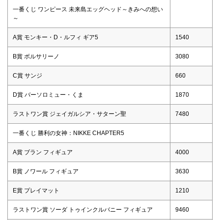
一番くじ ワンピース 未来島エッグヘッド～きみへの想い
～
A賞 モンキー・D・ルフィ ギア5
1540
B賞 ボルサリーノ
3080
C賞 サンジ
660
D賞 バーソロミュー・くま
1870
ラストワン賞 ジェイガルシア・サターン聖
7480
一番くじ 勝利の女神：NIKKE CHAPTER5
A賞 ブラン フィギュア
4000
B賞 ノワール フィギュア
3630
E賞 プレイマット
1210
ラストワン賞 ソーダ トゥインクルバニー フィギュア
9460