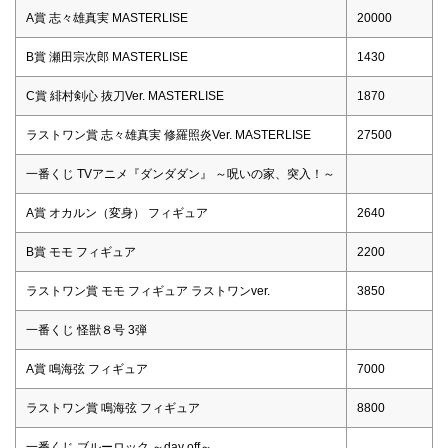
A賞 志々雄真実 MASTERLISE
20000
B賞 瀬田宗次郎 MASTERLISE
1430
C賞 緋村剣心 抜刀Ver. MASTERLISE
1870
ラストワン賞 志々雄真実 修羅照炎Ver. MASTERLISE
27500
一番くじ TVアニメ『ダンダダン』 ～呪いの家、突入！～
A賞 オカルン（変身） フィギュア
2640
B賞 モモ フィギュア
2200
ラストワン賞 モモ フィギュア ラストワンver.
3850
一番くじ 怪獣８号 3弾
A賞 鳴海弦 フィギュア
7000
ラストワン賞 鳴海弦 フィギュア
8800
一番くじ ブルーロック ～day off～