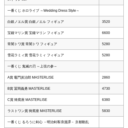
一番くじ ホロライブ ～Wedding Dress Style～
白銀ノエル賞 白銀ノエル フィギュア
3520
宝鐘マリン賞 宝鐘マリン フィギュア
6600
常闇トワ賞 常闇トワ フィギュア
5280
雪花ラミィ賞 雪花ラミィ フィギュア
5280
一番くじ 鬼滅の刃 ～上弦の参～
A賞 竈門炭治郎 MASTERLISE
2860
B賞 冨岡義勇 MASTERLISE
4730
C賞 猗窩座 MASTERLISE
6380
ラストワン賞 猗窩座 MASTERLISE
5830
一番くじ るろうに剣心 －明治剣客浪漫譚－ 京都動乱