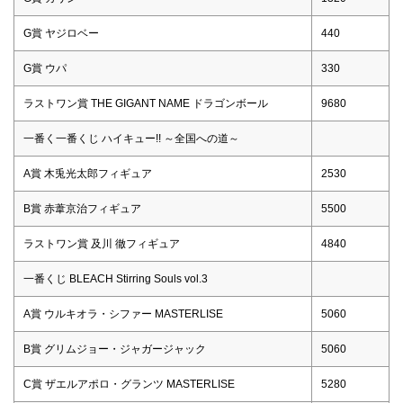
G賞 ヤジロベー
440
G賞 ウパ
330
ラストワン賞 THE GIGANT NAME ドラゴンボール
9680
一番く一番くじ ハイキュー!! ～全国への道～
A賞 木兎光太郎フィギュア
2530
B賞 赤葦京治フィギュア
5500
ラストワン賞 及川 徹フィギュア
4840
一番くじ BLEACH Stirring Souls vol.3
A賞 ウルキオラ・シファー MASTERLISE
5060
B賞 グリムジョー・ジャガージャック
5060
C賞 ザエルアポロ・グランツ MASTERLISE
5280