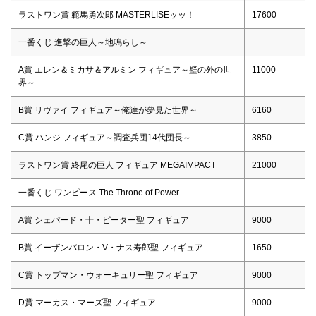
ラストワン賞 範馬勇次郎 MASTERLISEッッ！
17600
一番くじ 進撃の巨人～地鳴らし～
A賞 エレン＆ミカサ＆アルミン フィギュア～壁の外の世
11000
界～
B賞 リヴァイ フィギュア～俺達が夢見た世界～
6160
C賞 ハンジ フィギュア～調査兵団14代団長～
3850
ラストワン賞 終尾の巨人 フィギュア MEGAIMPACT
21000
一番くじ ワンピース The Throne of Power
A賞 シェパード・十・ピーター聖 フィギュア
9000
B賞 イーザンバロン・V・ナス寿郎聖 フィギュア
1650
C賞 トップマン・ウォーキュリー聖 フィギュア
9000
D賞 マーカス・マーズ聖 フィギュア
9000