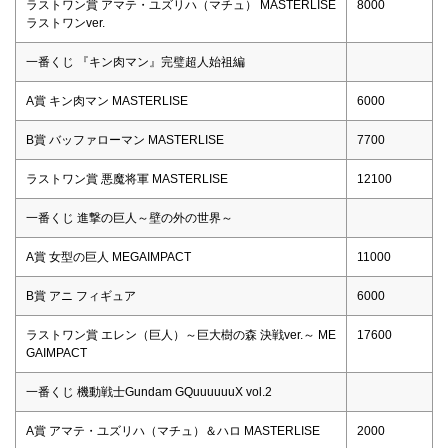
ラストワン賞 アマテ・ユズリハ（マチュ） MASTERLISE
8000
ラストワンver.
一番くじ 『キン肉マン』完璧超人始祖編
A賞 キン肉マン MASTERLISE
6000
B賞 バッファローマン MASTERLISE
7700
ラストワン賞 悪魔将軍 MASTERLISE
12100
一番くじ 進撃の巨人～壁の外の世界～
A賞 女型の巨人 MEGAIMPACT
11000
B賞 アニ フィギュア
6000
ラストワン賞 エレン（巨人）～巨大樹の森 決戦ver.～ ME
17600
GAIMPACT
一番くじ 機動戦士Gundam GQuuuuuuX vol.2
A賞 アマテ・ユズリハ（マチュ）＆ハロ MASTERLISE
2000