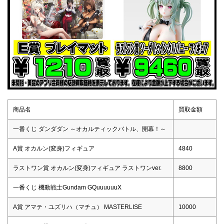
商品名
買取金額
一番くじ ダンダダン ～オカルティックバトル、開幕！～
A賞 オカルン(変身)フィギュア
4840
ラストワン賞 オカルン(変身)フィギュア ラストワンver.
8800
一番くじ 機動戦士Gundam GQuuuuuuX
A賞 アマテ・ユズリハ（マチュ） MASTERLISE
10000