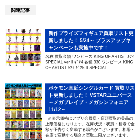
関連記事
新作プライズフィギュア買取リスト更
新しました！ 5/24～ プラスアップキ
ャンペーンも実施中です！
名称 買取金額 ワンピース KING OF ARTIST ﾙﾌｨ
SPECIAL ver.II ｷﾞｱ4 各種 330 ワンピース KING
OF ARTIST ﾙﾌｨ ｷﾞｱ5 II SPECIAL …
ポケモン直近シングルカード 買取リス
ト更新しました！ VSTARユニバース
～メガブレイブ・メガシンフォニア
11/12～
※表示価格はアプリ会員様・店頭買取の美品の
上限価格になります。在庫状況・状態・相場で金
額が予告なく変動する場合がございます。相場・
在庫で変動する場合と買取上限がございます。