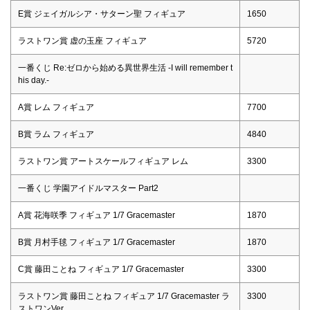
E賞 ジェイガルシア・サターン聖 フィギュア
1650
ラストワン賞 虚の玉座 フィギュア
5720
一番くじ Re:ゼロから始める異世界生活 -I will remember t
his day.-
A賞 レム フィギュア
7700
B賞 ラム フィギュア
4840
ラストワン賞 アートスケールフィギュア レム
3300
一番くじ 学園アイドルマスター Part2
A賞 花海咲季 フィギュア 1/7 Gracemaster
1870
B賞 月村手毬 フィギュア 1/7 Gracemaster
1870
C賞 藤田ことね フィギュア 1/7 Gracemaster
3300
ラストワン賞 藤田ことね フィギュア 1/7 Gracemaster ラ
3300
ストワンVer.