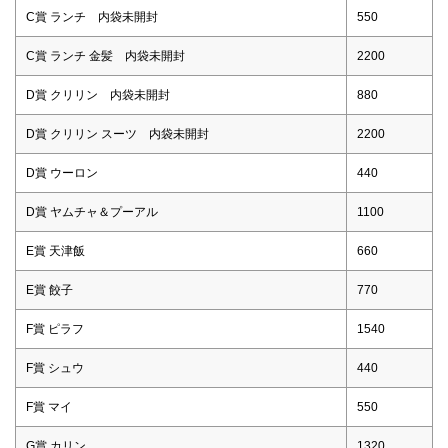
C賞 ランチ 内袋未開封
550
C賞 ランチ 金髪 内袋未開封
2200
D賞 クリリン 内袋未開封
880
D賞 クリリン スーツ 内袋未開封
2200
D賞 ウーロン
440
D賞 ヤムチャ＆プーアル
1100
E賞 天津飯
660
E賞 餃子
770
F賞 ピラフ
1540
F賞 シュウ
440
F賞 マイ
550
G賞 カリン
1320