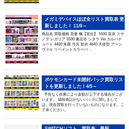
メガミデバイスほぼ全リスト買取表 更
新しました！ 11/9～
商品名 買取価格 吾妻 楓【皆伝】 5500 皇巫 スサ
ノヲ レガリア 5500 兼志谷 シタラ Ver.カルバチ
ョート 4400 朱羅 弓兵 影衣 4840 天使型 アーン
ヴァル リペイントカラーバ …
ポケモンカード未開封パック買取リス
トを更新しました！4/5～
予告なく在庫により金額が上下する場合がござ
います。 値段表記がないパックに関しまして
は、現在買取を行っていないものになります。ご
了承ください。
SWITCHソフト 買取表 最新