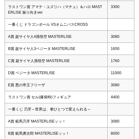
ラストワン賞 アマテ・ユズリハ（マチュ）＆ハロ MAST
3300
ERLISE 振り向きver.
一番くじ ドラゴンボール VSオムニバスCROSS
A賞 超サイヤ人4孫悟空 MASTERLISE
3080
B賞 超サイヤ人3ベジータ MASTERLISE
1650
C賞 超サイヤ人孫悟空 MASTERLISE
1760
D賞 ベジータ MASTERLISE
11000
E賞 悪の帝王フリーザ
3080
ラストワン賞 セル(爆発時)フィギュア
4400
一番くじ 刃牙～世界は、拳ひとつで変えられる～
A賞 範馬刃牙 MASTERLISEッッ！
3080
B賞 範馬勇次郎 MASTERLISEッッ！
8000