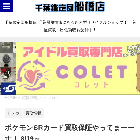
千葉鑑定団船橋店 千葉県船橋市にある超大型リサイクルショップ！ 宅
配買取・出張買取も受付中！
HOME
>
買取情報
>
トレカ
>
トレカ
買取情報
ポケモンSRカード買取保証やってまーー
す！ 8/19～