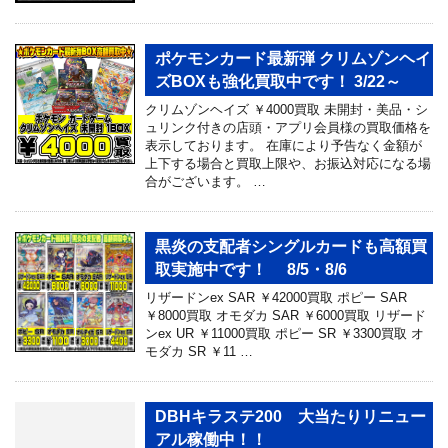
ポケモンカード最新弾 クリムゾンヘイ
ズBOXも強化買取中です！ 3/22～
クリムゾンヘイズ ￥4000買取 未開封・美品・シ
ュリンク付きの店頭・アプリ会員様の買取価格を
表示しております。 在庫により予告なく金額が
上下する場合と買取上限や、お振込対応になる場
合がございます。 …
黒炎の支配者シングルカードも高額買
取実施中です！ 8/5・8/6
リザードンex SAR ￥42000買取 ポピー SAR
￥8000買取 オモダカ SAR ￥6000買取 リザード
ンex UR ￥11000買取 ポピー SR ￥3300買取 オ
モダカ SR ￥11 …
DBHキラステ200 大当たりリニュー
アル稼働中！！