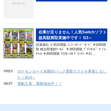
在庫が足りません！人気Switchソフト
超高額買取実施中です！ 5/3～
百英雄伝 ￥3520買取 ﾕﾆｺｰﾝｵｰﾊﾞｰﾛｰﾄﾞ ￥5000買
取 桃太郎電鉄ﾜｰﾙﾄﾞ ￥3850買取 ﾌﾟﾘﾝｾｽﾋﾟｰﾁ ｼｮｰ
ﾀｲﾑ! ￥4000買取 ﾏﾘｵｶｰﾄ8 ﾃﾞﾗｯｸｽ ￥41 …
PREV
ポケモンカード未開封パック買取リストを更新しまし
た！8/19～
NEXT
電動工具、買取強化中！！