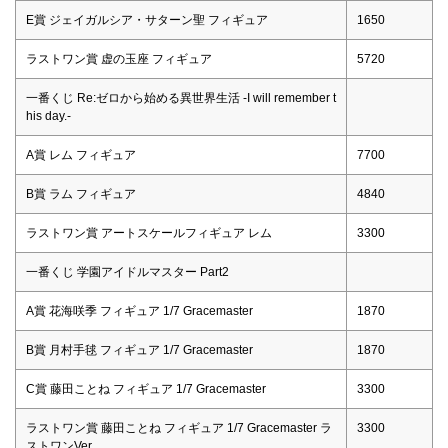
E賞 ジェイガルシア・サターン聖 フィギュア
1650
ラストワン賞 虚の玉座 フィギュア
5720
一番くじ Re:ゼロから始める異世界生活 -I will remember t
his day.-
A賞 レム フィギュア
7700
B賞 ラム フィギュア
4840
ラストワン賞 アートスケールフィギュア レム
3300
一番くじ 学園アイドルマスター Part2
A賞 花海咲季 フィギュア 1/7 Gracemaster
1870
B賞 月村手毬 フィギュア 1/7 Gracemaster
1870
C賞 藤田ことね フィギュア 1/7 Gracemaster
3300
ラストワン賞 藤田ことね フィギュア 1/7 Gracemaster ラ
3300
ストワンVer.