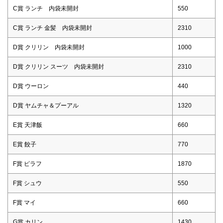
C賞 ランチ 内袋未開封
550
C賞 ランチ 金髪 内袋未開封
2310
D賞 クリリン 内袋未開封
1000
D賞 クリリン スーツ 内袋未開封
2310
D賞 ウーロン
440
D賞 ヤムチャ＆プーアル
1320
E賞 天津飯
660
E賞 餃子
770
F賞 ピラフ
1870
F賞 シュウ
550
F賞 マイ
660
G賞 カリン
1430