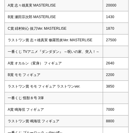
A賞 志々雄真実 MASTERLISE
20000
B賞 瀬田宗次郎 MASTERLISE
1430
C賞 緋村剣心 抜刀Ver. MASTERLISE
1870
ラストワン賞 志々雄真実 修羅照炎Ver. MASTERLISE
27500
一番くじ TVアニメ『ダンダダン』 ～呪いの家、突入！～
A賞 オカルン（変身） フィギュア
2640
B賞 モモ フィギュア
2200
ラストワン賞 モモ フィギュア ラストワンver.
3850
一番くじ 怪獣８号 3弾
A賞 鳴海弦 フィギュア
7000
ラストワン賞 鳴海弦 フィギュア
8800
一番くじ ブルーロック ～day off～