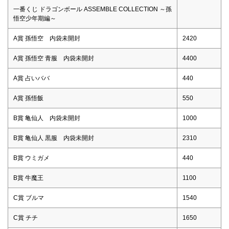
一番くじ ドラゴンボール ASSEMBLE COLLECTION ～孫
悟空少年期編～
A賞 孫悟空 内袋未開封
2420
A賞 孫悟空 青服 内袋未開封
4400
A賞 占いババ
440
A賞 孫悟飯
550
B賞 亀仙人 内袋未開封
1000
B賞 亀仙人 黒服 内袋未開封
2310
B賞 ウミガメ
440
B賞 牛魔王
1100
C賞 ブルマ
1540
C賞 チチ
1650