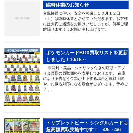
臨時休業のお知らせ
台風接近に伴い、安全を考慮し１０月１２日
（土）は臨時休業とさせていただきます。お客様
には大変ご迷惑をお掛けいたしますが、何卒ご理
解賜りますようお願い申し上げます。
ポケモンカードBOX買取リストを更新
しました！10/18～
未開封・美品・シュリンク付きの店頭・アプ
リ会員様の買取価格を表示しております。 在庫
により予告なく金額が上下する場合と買取上限
や、お振込対応になる場合がございます。予めご
了 …
トリプレットビート シングルカードも
超高額買取実施中です！ 4/5・4/6