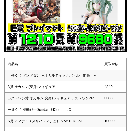
商品名
買取金額
一番くじ ダンダダン ～オカルティックバトル、開幕！～
A賞 オカルン(変身)フィギュア
4840
ラストワン賞 オカルン(変身)フィギュア ラストワンver.
8800
一番くじ 機動戦士Gundam GQuuuuuuX
A賞 アマテ・ユズリハ（マチュ） MASTERLISE
10000