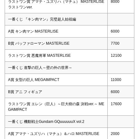
ラストワン賞 アマテ・ユズリハ（マチュ） MASTERLISE
8000
ラストワンver.
一番くじ 『キン肉マン』完璧超人始祖編
A賞 キン肉マン MASTERLISE
6000
B賞 バッファローマン MASTERLISE
7700
ラストワン賞 悪魔将軍 MASTERLISE
12100
一番くじ 進撃の巨人～壁の外の世界～
A賞 女型の巨人 MEGAIMPACT
11000
B賞 アニ フィギュア
6000
ラストワン賞 エレン（巨人）～巨大樹の森 決戦ver.～ ME
17600
GAIMPACT
一番くじ 機動戦士Gundam GQuuuuuuX vol.2
A賞 アマテ・ユズリハ（マチュ）＆ハロ MASTERLISE
2000