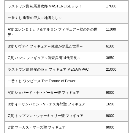
ラストワン賞 範馬勇次郎 MASTERLISEッッ！
17600
一番くじ 進撃の巨人～地鳴らし～
A賞 エレン＆ミカサ＆アルミン フィギュア～壁の外の世
11000
界～
B賞 リヴァイ フィギュア～俺達が夢見た世界～
6160
C賞 ハンジ フィギュア～調査兵団14代団長～
3850
ラストワン賞 終尾の巨人 フィギュア MEGAIMPACT
21000
一番くじ ワンピース The Throne of Power
A賞 シェパード・十・ピーター聖 フィギュア
9000
B賞 イーザンバロン・V・ナス寿郎聖 フィギュア
1650
C賞 トップマン・ウォーキュリー聖 フィギュア
9000
D賞 マーカス・マーズ聖 フィギュア
9000