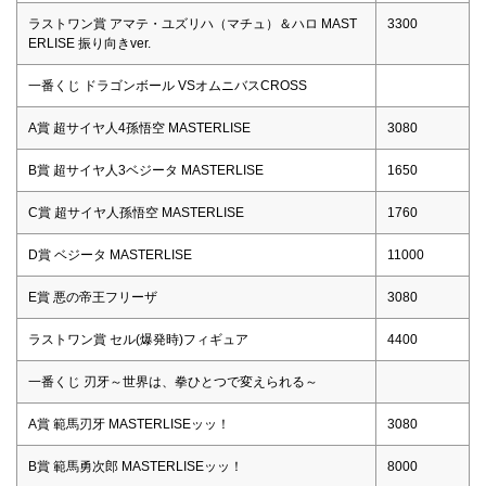
ラストワン賞 アマテ・ユズリハ（マチュ）＆ハロ MAST
3300
ERLISE 振り向きver.
一番くじ ドラゴンボール VSオムニバスCROSS
A賞 超サイヤ人4孫悟空 MASTERLISE
3080
B賞 超サイヤ人3ベジータ MASTERLISE
1650
C賞 超サイヤ人孫悟空 MASTERLISE
1760
D賞 ベジータ MASTERLISE
11000
E賞 悪の帝王フリーザ
3080
ラストワン賞 セル(爆発時)フィギュア
4400
一番くじ 刃牙～世界は、拳ひとつで変えられる～
A賞 範馬刃牙 MASTERLISEッッ！
3080
B賞 範馬勇次郎 MASTERLISEッッ！
8000