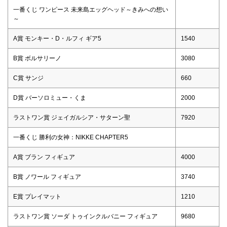
一番くじ ワンピース 未来島エッグヘッド～きみへの想い
～
A賞 モンキー・D・ルフィ ギア5
1540
B賞 ボルサリーノ
3080
C賞 サンジ
660
D賞 バーソロミュー・くま
2000
ラストワン賞 ジェイガルシア・サターン聖
7920
一番くじ 勝利の女神：NIKKE CHAPTER5
A賞 ブラン フィギュア
4000
B賞 ノワール フィギュア
3740
E賞 プレイマット
1210
ラストワン賞 ソーダ トゥインクルバニー フィギュア
9680