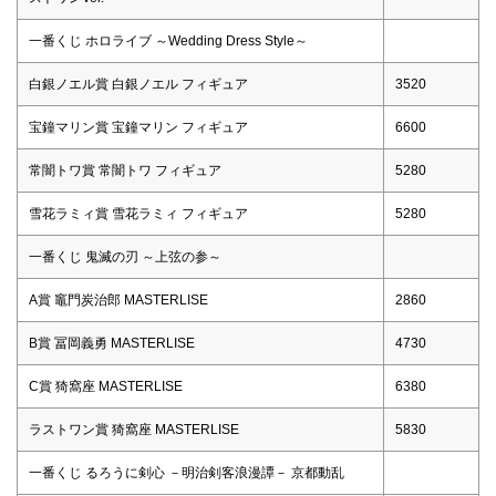
一番くじ ホロライブ ～Wedding Dress Style～
白銀ノエル賞 白銀ノエル フィギュア
3520
宝鐘マリン賞 宝鐘マリン フィギュア
6600
常闇トワ賞 常闇トワ フィギュア
5280
雪花ラミィ賞 雪花ラミィ フィギュア
5280
一番くじ 鬼滅の刃 ～上弦の参～
A賞 竈門炭治郎 MASTERLISE
2860
B賞 冨岡義勇 MASTERLISE
4730
C賞 猗窩座 MASTERLISE
6380
ラストワン賞 猗窩座 MASTERLISE
5830
一番くじ るろうに剣心 －明治剣客浪漫譚－ 京都動乱