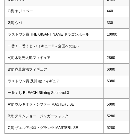
G賞 ヤジロベー
440
G賞 ウパ
330
ラストワン賞 THE GIGANT NAME ドラゴンボール
10000
一番く一番くじ ハイキュー!! ～全国への道～
A賞 木兎光太郎フィギュア
2860
B賞 赤葦京治フィギュア
6000
ラストワン賞 及川 徹フィギュア
6380
一番くじ BLEACH Stirring Souls vol.3
A賞 ウルキオラ・シファー MASTERLISE
5000
B賞 グリムジョー・ジャガージャック
5280
C賞 ザエルアポロ・グランツ MASTERLISE
5280