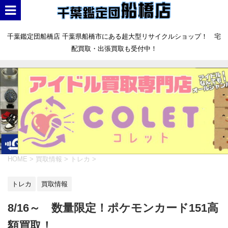
千葉鑑定団船橋店 千葉県船橋市にある超大型リサイクルショップ！ 宅
配買取・出張買取も受付中！
HOME
>
買取情報
>
トレカ
>
トレカ
買取情報
8/16～ 数量限定！ポケモンカード151高
額買取！