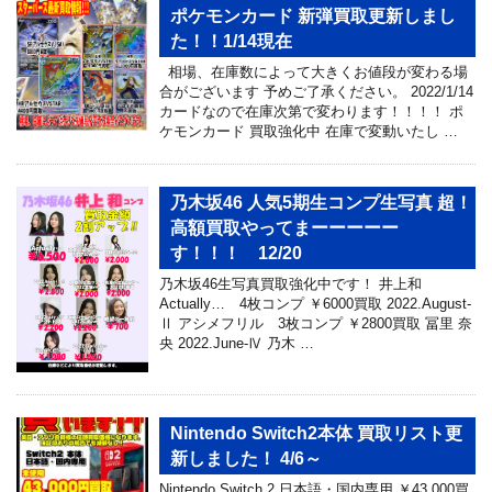
ポケモンカード 新弾買取更新しまし
た！！1/14現在
相場、在庫数によって大きくお値段が変わる場
合がございます 予めご了承ください。 2022/1/14
カードなので在庫次第で変わります！！！！ ポ
ケモンカード 買取強化中 在庫で変動いたし …
乃木坂46 人気5期生コンプ生写真 超！
高額買取やってまーーーーー
す！！！ 12/20
乃木坂46生写真買取強化中です！ 井上和
Actually… 4枚コンプ ￥6000買取 2022.August‐
Ⅱ アシメフリル 3枚コンプ ￥2800買取 冨里 奈
央 2022.June‐Ⅳ 乃木 …
Nintendo Switch2本体 買取リスト更
新しました！ 4/6～
Nintendo Switch 2 日本語・国内専用 ￥43,000買