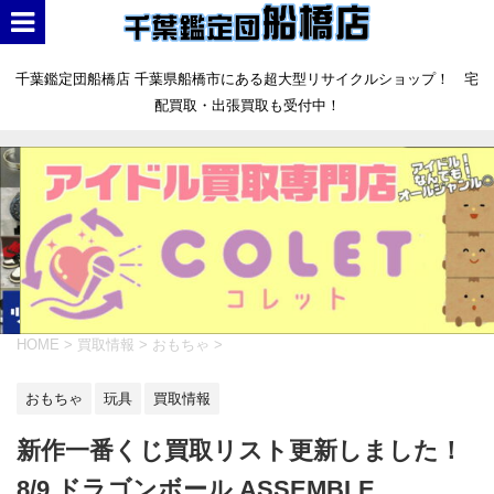
千葉鑑定団船橋店 千葉県船橋市にある超大型リサイクルショップ！ 宅
配買取・出張買取も受付中！
HOME
>
買取情報
>
おもちゃ
>
おもちゃ
玩具
買取情報
新作一番くじ買取リスト更新しました！
8/9 ドラゴンボール ASSEMBLE