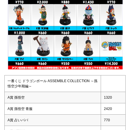
一番くじ ドラゴンボール ASSEMBLE COLLECTION ～孫
悟空少年期編～
A賞 孫悟空
1320
A賞 孫悟空 青服
2420
A賞 占いババ
770