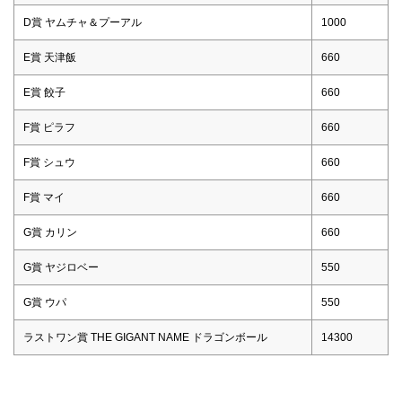
D賞 ヤムチャ＆プーアル
1000
E賞 天津飯
660
E賞 餃子
660
F賞 ピラフ
660
F賞 シュウ
660
F賞 マイ
660
G賞 カリン
660
G賞 ヤジロベー
550
G賞 ウパ
550
ラストワン賞 THE GIGANT NAME ドラゴンボール
14300