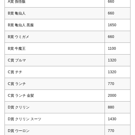
A賞 孫悟飯
660
B賞 亀仙人
660
B賞 亀仙人 黒服
1650
B賞 ウミガメ
660
B賞 牛魔王
1100
C賞 ブルマ
1320
C賞 チチ
1320
C賞 ランチ
770
C賞 ランチ 金髪
2000
D賞 クリリン
880
D賞 クリリン スーツ
1430
D賞 ウーロン
770