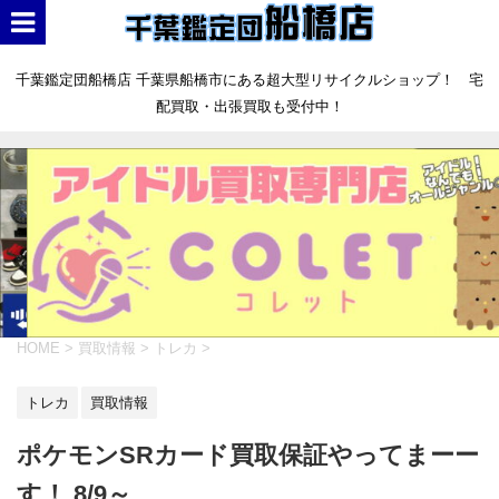
千葉鑑定団船橋店 千葉県船橋市にある超大型リサイクルショップ！ 宅
配買取・出張買取も受付中！
HOME
>
買取情報
>
トレカ
>
トレカ
買取情報
ポケモンSRカード買取保証やってまーー
す！ 8/9～