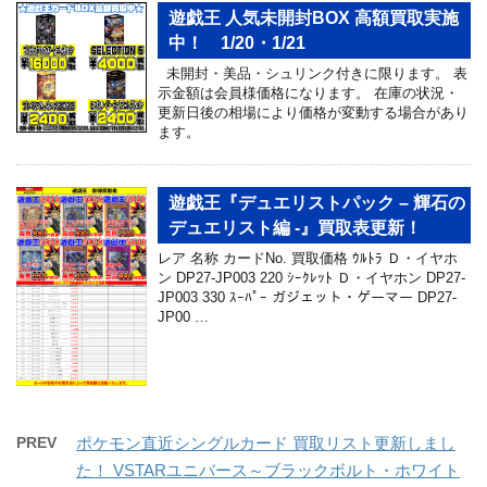
遊戯王 人気未開封BOX 高額買取実施
中！ 1/20・1/21
未開封・美品・シュリンク付きに限ります。 表
示金額は会員様価格になります。 在庫の状況・
更新日後の相場により価格が変動する場合があり
ます。
遊戯王『デュエリストパック – 輝石の
デュエリスト編 -』買取表更新！
レア 名称 カードNo. 買取価格 ｳﾙﾄﾗ Ｄ・イヤホ
ン DP27-JP003 220 ｼｰｸﾚｯﾄ Ｄ・イヤホン DP27-
JP003 330 ｽｰﾊﾟｰ ガジェット・ゲーマー DP27-
JP00 …
PREV
ポケモン直近シングルカード 買取リスト更新しまし
た！ VSTARユニバース～ブラックボルト・ホワイト