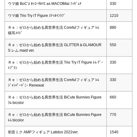
ウマ娘 BoC’z ﾎｯｺｰﾀﾙﾏｴ as MACOtMai ﾌｨｷﾞｭｱ
330
ウマ娘 Trio Try iT Figure ｽﾃｨﾙｲﾝﾗﾌﾞ
1210
Ｒｅ：ゼロから始める異世界生活 Corefulフィギュア ﾚﾑ
880
猫耳ﾒｲﾄﾞ
Ｒｅ：ゼロから始める異世界生活 GLITTER＆GLAMOUR
550
S レム maid ver.
Ｒｅ：ゼロから始める異世界生活 Trio Try iT Figure ﾚﾑ ﾃﾞｰ
330
ﾄﾌﾟﾗﾝ
Ｒｅ：ゼロから始める異世界生活 Corefulフィギュア ﾚﾑ
330
ｼﾞｬﾝﾊﾟｰﾊﾞﾆｰ Renewal
Ｒｅ：ゼロから始める異世界生活 BiCute Bunnies Figure
660
ﾗﾑ bicolor
Ｒｅ：ゼロから始める異世界生活 BiCute Bunnies Figure
770
ﾚﾑ bicolor
初音ミク AMPフィギュア Latidos 2022ver.
1540