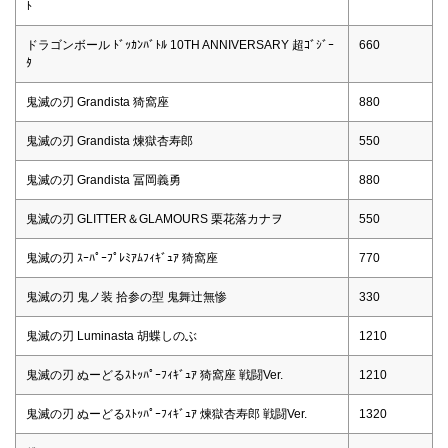
ﾄ
ドラゴンボール ﾄﾞｯｶﾝﾊﾞﾄﾙ 10TH ANNIVERSARY 超ｺﾞｼﾞｰ
660
ﾀ
鬼滅の刃 Grandista 猗窩座
880
鬼滅の刃 Grandista 煉獄杏寿郎
550
鬼滅の刃 Grandista 冨岡義勇
880
鬼滅の刃 GLITTER＆GLAMOURS 栗花落カナヲ
550
鬼滅の刃 ｽｰﾊﾟｰﾌﾟﾚﾐｱﾑﾌｨｷﾞｭｱ 猗窩座
770
鬼滅の刃 鬼ノ装 拾参の型 鬼舞辻無惨
330
鬼滅の刃 Luminasta 胡蝶しのぶ
1210
鬼滅の刃 ぬーどるｽﾄｯﾊﾟｰﾌｨｷﾞｭｱ 猗窩座 戦闘Ver.
1210
鬼滅の刃 ぬーどるｽﾄｯﾊﾟｰﾌｨｷﾞｭｱ 煉獄杏寿郎 戦闘Ver.
1320