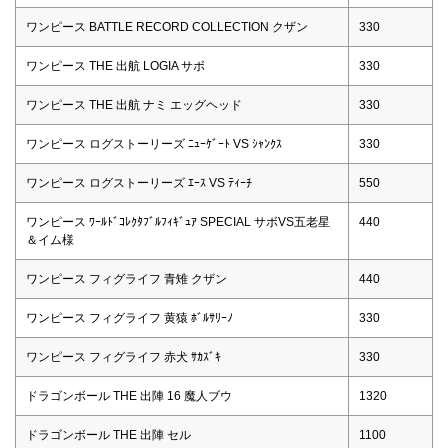
ワンピース BATTLE RECORD COLLECTION クザン
330
ワンピース THE 出航 LOGIA サボ
330
ワンピース THE 出航 ナミ エッグヘッド
330
ワンピース ログストーリーズ ﾆｭｰｹﾞｰﾄ VS ｼｬﾝｸｽ
330
ワンピース ログストーリーズ ｴｰｽ VS ﾃｨｰﾁ
550
ワンピース ﾜｰﾙﾄﾞｺﾚｸﾀﾌﾞﾙﾌｨｷﾞｭｱ SPECIAL サボVS五老星
440
＆イム様
ワンピース フィグライフ 青雉 クザン
440
ワンピース フィグライフ 黄猿 ﾎﾞﾙｻﾘｰﾉ
330
ワンピース フィグライフ 赤犬 ｻｶｽﾞｷ
330
ドラゴンボール THE 出陣 16 魔人ブウ
1320
ドラゴンボール THE 出陣 セル
1100