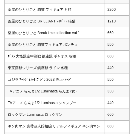
薬屋のひとりごと 猫猫 フィギュア 月精
2200
薬屋のひとりごと BRILLIANT ﾌｨｷﾞｭｱ 猫猫
1210
薬屋のひとりごと Break time collection vol.1
660
薬屋のひとりごと 猫猫フィギュア ポンチョ
550
ｶﾞﾒﾗ 大怪獣空中決戦 鎮座獣 ギャオス 各種
660
東宝怪獣シリーズ 鎮座獣 ラドン 各種
440
ゴジラ ｱｰﾄｳﾞｨﾈｯﾄ ｺﾞｼﾞﾗ 2023 洋上ｲﾒｰｼﾞ
550
TVアニメ らんま1/2 Luminasta らんま (女）
330
TVアニメ らんま1/2 Luminasta シャンプー
440
ロックマン Luminasta ロックマン
660
キン肉マン 完璧超人始祖編 リアルフィギュア キン肉マン
660