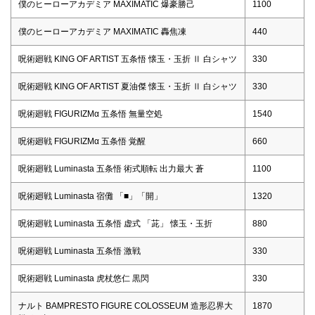
僕のヒーローアカデミア MAXIMATIC 爆豪勝己
1100
僕のヒーローアカデミア MAXIMATIC 轟焦凍
440
呪術廻戦 KING OF ARTIST 五条悟 懐玉・玉折 Ⅱ 白シャツ
330
呪術廻戦 KING OF ARTIST 夏油傑 懐玉・玉折 Ⅱ 白シャツ
330
呪術廻戦 FIGURIZMα 五条悟 無量空処
1540
呪術廻戦 FIGURIZMα 五条悟 覚醒
660
呪術廻戦 Luminasta 五条悟 術式順転 出力最大 蒼
1100
呪術廻戦 Luminasta 宿儺 「■」「開」
1320
呪術廻戦 Luminasta 五条悟 虚式 「茈」 懐玉・玉折
880
呪術廻戦 Luminasta 五条悟 激戦
330
呪術廻戦 Luminasta 虎杖悠仁 黒閃
330
ナルト BAMPRESTO FIGURE COLOSSEUM 造形忍界大
1870