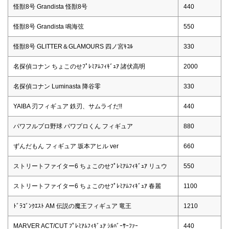
怪獣8号 Grandista 怪獣8号
440
怪獣8号 Grandista 鳴海弦
550
怪獣8号 GLITTER＆GLAMOURS 四ノ宮ｷｺﾙ
330
名探偵コナン ちょこのせﾌﾟﾚﾐｱﾑﾌｨｷﾞｭｱ 諸伏高明
2000
名探偵コナン Luminasta 降谷零
330
YAIBA 刃フィギュア 鉄刃、サムライだ!!
440
パワフルプロ野球 パワプロくん フィギュア
880
ずんだもん フィギュア 坂本アヒル ver
660
ストリートファイター6 ちょこのせﾌﾟﾚﾐｱﾑﾌｨｷﾞｭｱ リュウ
550
ストリートファイター6 ちょこのせﾌﾟﾚﾐｱﾑﾌｨｷﾞｭｱ 春麗
1100
ﾄﾞﾗｺﾞﾝｸｴｽﾄ AM 伝説の魔王フィギュア 竜王
1210
MARVER ACT/CUT ﾌﾟﾚﾐｱﾑﾌｨｷﾞｭｱ ｼﾙﾊﾞｰｻｰﾌｧｰ
440