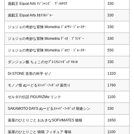
遊戯王 Equal Arts ﾏｼﾞｼｬﾝｽﾞ・ｳﾞｧﾙｷﾘｱ
330
遊戯王 Equal Arts ｶｵｽｿﾙｼﾞｬｰ
330
ジョジョの奇妙な冒険 Mometria ｼﾞｮﾅｻﾝ･ｼﾞｮｰｽﾀｰ
330
ジョジョの奇妙な冒険 Mometria ﾃﾞｨｵ・ﾌﾞﾗﾝﾄﾞｰ
330
ジョジョの奇妙な冒険 Mometria ｼﾞｮｾﾌ・ｼﾞｮｰｽﾀｰ
550
ダンジョン飯 ちょこのせﾌﾟﾚﾐｱﾑﾌｨｷﾞｭｱ ﾏﾙｼﾙ
330
Dr.STONE 造形の科学 ゼノ
1320
モノノ怪 ぬーどるｽﾄｯﾊﾟｰﾌｨｷﾞｭｱ 薬売り
1760
ゼルダの伝説 FIGURIZMα リンク
1100
SAKAMOTO DAYS ぬーどるｽﾄｯﾊﾟｰﾌｨｷﾞｭｱ 朝倉シン
330
薬屋のひとりごと おおきなSOFVIMATES 猫猫
1650
薬屋のひとりごと 猫猫 フィギュア 毒味
1100