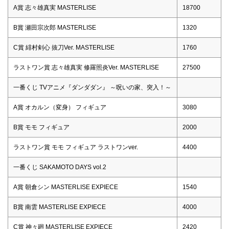
A賞 志々雄真実 MASTERLISE
18700
B賞 瀬田宗次郎 MASTERLISE
1320
C賞 緋村剣心 抜刀Ver. MASTERLISE
1760
ラストワン賞 志々雄真実 修羅照炎Ver. MASTERLISE
27500
一番くじ TVアニメ『ダンダダン』 ～呪いの家、突入！～
A賞 オカルン（変身） フィギュア
3080
B賞 モモ フィギュア
2000
ラストワン賞 モモ フィギュア ラストワンver.
4400
一番くじ SAKAMOTO DAYS vol.2
A賞 朝倉シン MASTERLISE EXPIECE
1540
B賞 南雲 MASTERLISE EXPIECE
4000
C賞 神々廻 MASTERLISE EXPIECE
2420