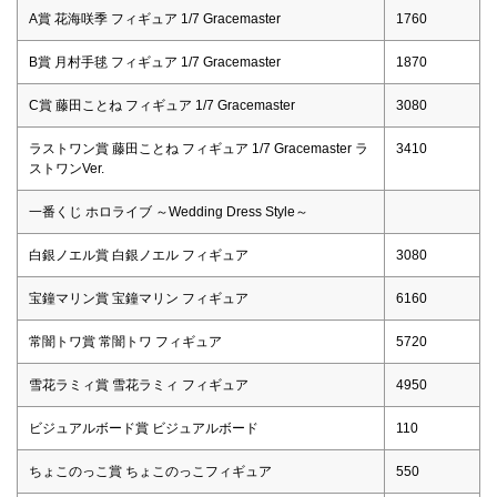
A賞 花海咲季 フィギュア 1/7 Gracemaster
1760
B賞 月村手毬 フィギュア 1/7 Gracemaster
1870
C賞 藤田ことね フィギュア 1/7 Gracemaster
3080
ラストワン賞 藤田ことね フィギュア 1/7 Gracemaster ラ
3410
ストワンVer.
一番くじ ホロライブ ～Wedding Dress Style～
白銀ノエル賞 白銀ノエル フィギュア
3080
宝鐘マリン賞 宝鐘マリン フィギュア
6160
常闇トワ賞 常闇トワ フィギュア
5720
雪花ラミィ賞 雪花ラミィ フィギュア
4950
ビジュアルボード賞 ビジュアルボード
110
ちょこのっこ賞 ちょこのっこフィギュア
550