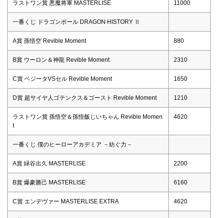
ラストワン賞 悪魔将軍 MASTERLISE
11000
一番くじ ドラゴンボール DRAGON HISTORY Ⅱ
A賞 孫悟空 Revible Moment
880
B賞 ウーロン＆神龍 Revible Moment
2310
C賞 ベジータVSセル Revible Moment
1650
D賞 超サイヤ人ゴテンクス＆ゴースト Revible Moment
1210
ラストワン賞 孫悟空＆孫悟飯じいちゃん Revible Momen
4620
t
一番くじ 僕のヒーローアカデミア －紡ぐ力－
A賞 緑谷出久 MASTERLISE
2200
B賞 爆豪勝己 MASTERLISE
6160
C賞 エンデヴァー MASTERLISE EXTRA
4620