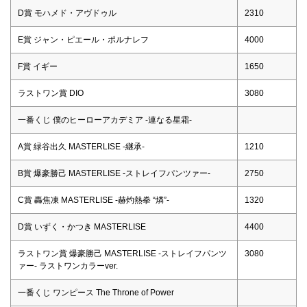
D賞 モハメド・アヴドゥル
2310
E賞 ジャン・ピエール・ポルナレフ
4000
F賞 イギー
1650
ラストワン賞 DIO
3080
一番くじ 僕のヒーローアカデミア -連なる星霜-
A賞 緑谷出久 MASTERLISE -継承-
1210
B賞 爆豪勝己 MASTERLISE -ストレイフパンツァー-
2750
C賞 轟焦凍 MASTERLISE -赫灼熱拳 “燐”-
1320
D賞 いずく・かつき MASTERLISE
4400
ラストワン賞 爆豪勝己 MASTERLISE -ストレイフパンツ
3080
ァー- ラストワンカラーver.
一番くじ ワンピース The Throne of Power