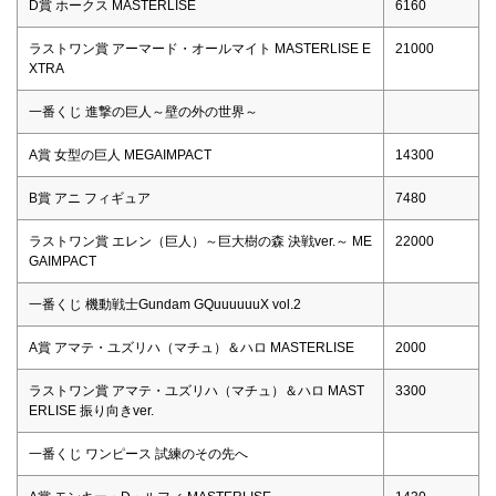
D賞 ホークス MASTERLISE
6160
ラストワン賞 アーマード・オールマイト MASTERLISE E
21000
XTRA
一番くじ 進撃の巨人～壁の外の世界～
A賞 女型の巨人 MEGAIMPACT
14300
B賞 アニ フィギュア
7480
ラストワン賞 エレン（巨人）～巨大樹の森 決戦ver.～ ME
22000
GAIMPACT
一番くじ 機動戦士Gundam GQuuuuuuX vol.2
A賞 アマテ・ユズリハ（マチュ）＆ハロ MASTERLISE
2000
ラストワン賞 アマテ・ユズリハ（マチュ）＆ハロ MAST
3300
ERLISE 振り向きver.
一番くじ ワンピース 試練のその先へ