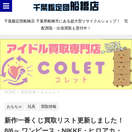
千葉鑑定団船橋店 千葉県船橋市にある超大型リサイクルショップ！ 宅
配買取・出張買取も受付中！
HOME
>
買取情報
>
おもちゃ
>
おもちゃ
玩具
買取情報
新作一番くじ買取リスト更新しました！
8/6～ ワンピース・NIKKE・ヒロアカ・