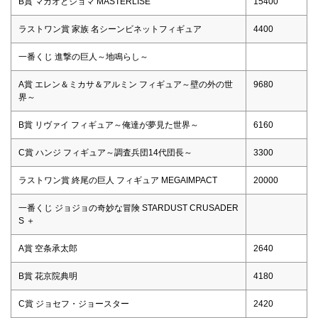
B賞 マカオとジョマ MASTERLISE
15400
ラストワン賞 家族 名シーンビネットフィギュア
4400
一番くじ 進撃の巨人～地鳴らし～
A賞 エレン＆ミカサ＆アルミン フィギュア～壁の外の世
9680
界～
B賞 リヴァイ フィギュア～俺達が夢見た世界～
6160
C賞 ハンジ フィギュア～調査兵団14代団長～
3300
ラストワン賞 終尾の巨人 フィギュア MEGAIMPACT
20000
一番くじ ジョジョの奇妙な冒険 STARDUST CRUSADER
S ＋
A賞 空条承太郎
2640
B賞 花京院典明
4180
C賞 ジョセフ・ジョースター
2420