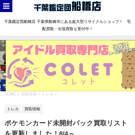
千葉鑑定団船橋店 千葉県船橋市にある超大型リサイクルショップ！ 宅
配買取・出張買取も受付中！
HOME
>
買取情報
>
トレカ
>
トレカ
買取情報
ポケモンカード未開封パック買取リスト
を更新しました！8/4～