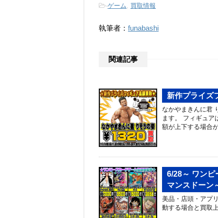
-
ゲーム
,
買取情報
執筆者：
funabashi
関連記事
新作プライズフ
なかやまきんに君 
ます。 フィギュア
額が上下する場合
6/28～ ワ
マンスドーン
美品・店頭・アプリ
動する場合と買取上