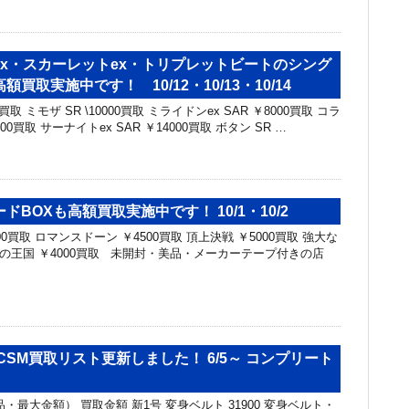
ex・スカーレットex・トリプレットビートのシング
買取実施中です！ 10/12・10/13・10/14
00買取 ミモザ SR \10000買取 ミライドンex SAR ￥8000買取 コラ
000買取 サーナイトex SAR ￥14000買取 ボタン SR …
ドBOXも高額買取実施中です！ 10/1・10/2
0買取 ロマンスドーン ￥4500買取 頂上決戦 ￥5000買取 強大な
謀略の王国 ￥4000買取 未開封・美品・メーカーテープ付きの店
CSM買取リスト更新しました！ 6/5～ コンプリート
・最大金額） 買取金額 新1号 変身ベルト 31900 変身ベルト・