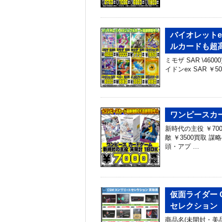
バイオレット
ルカードも超高額
ミモザ SAR \460
イドンex SAR ￥5
ワンピースカー
新時代の主役 ￥700
敵 ￥3500買取 
頭・アプ …
仮面ライダー 
セレクション
商品名(未開封・美品