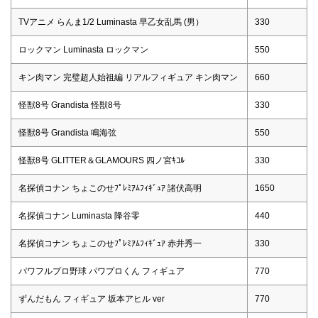
TVアニメ らんま1/2 Luminasta 早乙女乱馬 (男）
330
ロックマン Luminasta ロックマン
550
キン肉マン 完璧超人始祖編 リアルフィギュア キン肉マン
660
怪獣8号 Grandista 怪獣8号
330
怪獣8号 Grandista 鳴海弦
550
怪獣8号 GLITTER＆GLAMOURS 四ノ宮ｷｺﾙ
330
名探偵コナン ちょこのせﾌﾟﾚﾐｱﾑﾌｨｷﾞｭｱ 諸伏高明
1650
名探偵コナン Luminasta 降谷零
440
名探偵コナン ちょこのせﾌﾟﾚﾐｱﾑﾌｨｷﾞｭｱ 赤井秀一
330
パワフルプロ野球 パワプロくん フィギュア
770
ずんだもん フィギュア 坂本アヒル ver
770