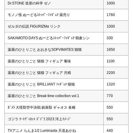
Dr.STONE 造形の科学 ゼノ
1000
モノノ怪 ぬーどるｽﾄｯﾊﾟｰﾌｨｷﾞｭｱ 薬売り
1760
ゼルダの伝説 FIGURIZMα リンク
1000
SAKAMOTO DAYS ぬーどるｽﾄｯﾊﾟｰﾌｨｷﾞｭｱ 朝倉シン
330
薬屋のひとりごと おおきなSOFVIMATES 猫猫
1650
薬屋のひとりごと 猫猫 フィギュア 毒味
1100
薬屋のひとりごと 猫猫 フィギュア 月精
2200
薬屋のひとりごと BRILLIANT ﾌｨｷﾞｭｱ 猫猫
1320
薬屋のひとりごと Break time collection vol.1
770
ｶﾞﾒﾗ 大怪獣空中決戦 鎮座獣 ギャオス 各種
550
ゴジラ ｱｰﾄｳﾞｨﾈｯﾄ ｺﾞｼﾞﾗ 2023 洋上ｲﾒｰｼﾞ
550
TVアニメ らんま1/2 Luminasta 天道あかね
440