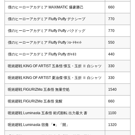
僕のヒーローアカデミア MAXIMATIC 爆豪勝己
660
僕のヒーローアカデミア Fluffy Puffy デクシープ
770
僕のヒーローアカデミア Fluffy Puffy バクドッグ
770
僕のヒーローアカデミア Fluffy Puffy ｼｮｰﾄｷｬｯﾄ
550
僕のヒーローアカデミア Fluffy Puffy ｵﾁｬﾈｺ
440
呪術廻戦 KING OF ARTIST 五条悟 懐玉・玉折 Ⅱ 白シャツ
330
呪術廻戦 KING OF ARTIST 夏油傑 懐玉・玉折 Ⅱ 白シャツ
330
呪術廻戦 FIGURIZMα 五条悟 無量空処
1540
呪術廻戦 FIGURIZMα 五条悟 覚醒
660
呪術廻戦 Luminasta 五条悟 術式順転 出力最大 蒼
1100
呪術廻戦 Luminasta 宿儺 「■」「開」
1320