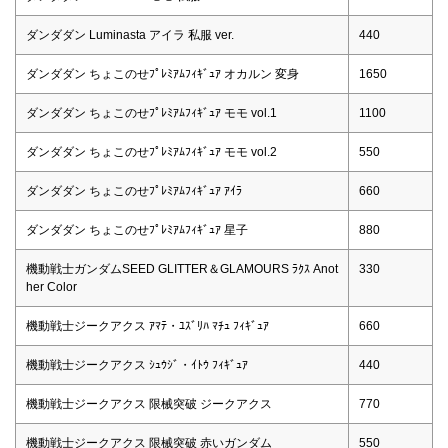
ダンダダン Luminasta アイラ 私服 ver.
440
ダンダダン ちょこのせﾌﾟﾚﾐｱﾑﾌｨｷﾞｭｱ オカルン 変身
1650
ダンダダン ちょこのせﾌﾟﾚﾐｱﾑﾌｨｷﾞｭｱ モモ vol.1
1100
ダンダダン ちょこのせﾌﾟﾚﾐｱﾑﾌｨｷﾞｭｱ モモ vol.2
550
ダンダダン ちょこのせﾌﾟﾚﾐｱﾑﾌｨｷﾞｭｱ ｱｲﾗ
660
ダンダダン ちょこのせﾌﾟﾚﾐｱﾑﾌｨｷﾞｭｱ 星子
880
機動戦士ガンダムSEED GLITTER＆GLAMOURS ﾗｸｽ Anot
330
her Color
機動戦士ジークアクス ｱﾏﾃ・ﾕｽﾞﾘﾊ ﾏﾁｭ ﾌｨｷﾞｭｱ
660
機動戦士ジークアクス ｼｭｳｼﾞ・ｲﾄｳ ﾌｨｷﾞｭｱ
440
機動戦士ジークアクス 限械突破 ジークアクス
770
機動戦士ジークアクス 限械突破 赤いガンダム
550