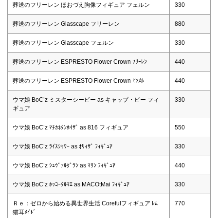
葬送のフリーレン ほおづえ胸像フィギュア フェルン
330
葬送のフリーレン Glasscape フリーレン
880
葬送のフリーレン Glasscape フェルン
330
葬送のフリーレン ESPRESTO Flower Crown ﾌﾘｰﾚﾝ
440
葬送のフリーレン ESPRESTO Flower Crown ﾋﾝﾒﾙ
440
ウマ娘 BoC’z ミスターシービー as キャップ・ビー フィ
330
ギュア
ウマ娘 BoC’z ﾏﾁｶﾈﾀﾝﾎｲｻﾞ as 816 フィギュア
550
ウマ娘 BoC’z ﾗｲｽｼｬﾜｰ as ｵﾘｨｻﾞ ﾌｨｷﾞｭｱ
330
ウマ娘 BoC’z ｼｭｳﾞｧﾙｸﾞﾗﾝ as ﾏﾘﾝ ﾌｨｷﾞｭｱ
440
ウマ娘 BoC’z ﾎｯｺｰﾀﾙﾏｴ as MACOtMai ﾌｨｷﾞｭｱ
330
Ｒｅ：ゼロから始める異世界生活 Corefulフィギュア ﾚﾑ
770
猫耳ﾒｲﾄﾞ