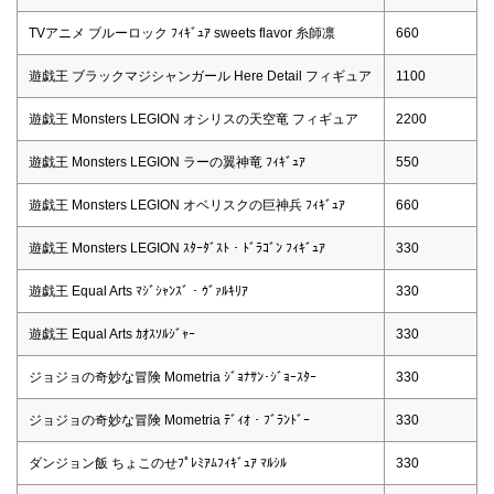
TVアニメ ブルーロック ﾌｨｷﾞｭｱ sweets flavor 糸師凛
660
遊戯王 ブラックマジシャンガール Here Detail フィギュア
1100
遊戯王 Monsters LEGION オシリスの天空竜 フィギュア
2200
遊戯王 Monsters LEGION ラーの翼神竜 ﾌｨｷﾞｭｱ
550
遊戯王 Monsters LEGION オベリスクの巨神兵 ﾌｨｷﾞｭｱ
660
遊戯王 Monsters LEGION ｽﾀｰﾀﾞｽﾄ・ﾄﾞﾗｺﾞﾝ ﾌｨｷﾞｭｱ
330
遊戯王 Equal Arts ﾏｼﾞｼｬﾝｽﾞ・ｳﾞｧﾙｷﾘｱ
330
遊戯王 Equal Arts ｶｵｽｿﾙｼﾞｬｰ
330
ジョジョの奇妙な冒険 Mometria ｼﾞｮﾅｻﾝ･ｼﾞｮｰｽﾀｰ
330
ジョジョの奇妙な冒険 Mometria ﾃﾞｨｵ・ﾌﾞﾗﾝﾄﾞｰ
330
ダンジョン飯 ちょこのせﾌﾟﾚﾐｱﾑﾌｨｷﾞｭｱ ﾏﾙｼﾙ
330