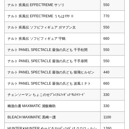
ナルト 疾風伝 EFFECTREME サソリ
550
ナルト 疾風伝 EFFECTREME うちはｲﾀﾁ Ⅱ
770
ナルト 疾風伝 ソフビフィギュア ガマブン太
550
ナルト 疾風伝 ソフビフィギュア 守鶴
660
ナルト PANEL SPECTACLE 最強の兵ども 千手柱間
550
ナルト PANEL SPECTACLE 最強の兵ども 千手扉間
550
ナルト PANEL SPECTACLE 最強の兵ども 猿飛ヒルゼン
440
ナルト PANEL SPECTACLE 最強の兵ども 波風ミナト
660
チェンソーマン ちょこのせﾌﾟﾚﾐｱﾑﾌｨｷﾞｭｱ ｻﾑﾗｲｿｰﾄﾞ
330
幽遊白書 MAXIMATIC 浦飯幽助
330
BLEACH MAXIMATIC 黒崎一護
1100
HUNTER✕HUNTER ぬーどるｽﾄｯﾊﾟｰﾌｨｷﾞｭｱ クロロ・ルシ
1760