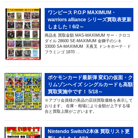
ワンピース P.O.P MAXIMUM・
warriors alliance シリーズ買取表更新
しました！6/2～
商品名 買取金額 MAS-MAXIMUM サー・クロコ
ダイル 28600 SE-MAXIMUM 金獅子のシキ
33000 SA-MAXIMUM 天夜叉 ドンキホーテ・ド
フラミンゴ 1870 …
ポケモンカード最新弾 変幻の仮面・ク
リムゾンヘイズ シングルカードも高額
買取実施中です！ 5/18～
※アプリ会員様の美品の店頭買取価格を表示して
おります。 在庫・相場により金額が上下する場
合と買取上限がございます。
Nintendo Switch2本体 買取リスト更