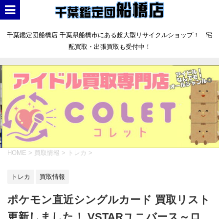
千葉鑑定団船橋店 千葉県船橋市にある超大型リサイクルショップ！ 宅
配買取・出張買取も受付中！
HOME
>
買取情報
>
トレカ
>
トレカ
買取情報
ポケモン直近シングルカード 買取リスト
更新しました！ VSTARユニバース～ロ