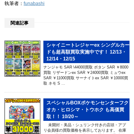
執筆者：
funabashi
関連記事
シャイニートレジャーex シングルカー
ドも超高額買取実施中です！ 12/13・
12/14・12/15
ナンジャモ SAR \44000買取 ボタン SAR ￥8000
買取 リザードンex SAR ￥24000買取 ミュウex
SAR ￥11000買取 サーナイトex SAR ￥10000買
取 ネモ S …
スペシャルBOXポケモンセンターフク
オカ・ヒロシマ・トウホク も高価買
取！！ 10/20～
未開封・美品・シュリンク付きの店頭・アプ
リ会員様の買取価格を表示しております。 在庫