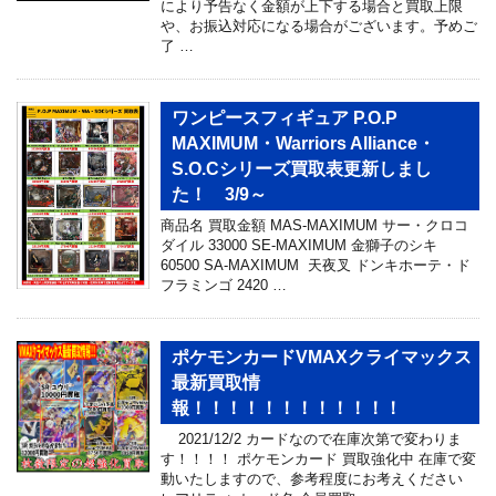
により予告なく金額が上下する場合と買取上限
や、お振込対応になる場合がございます。予めご
了 …
ワンピースフィギュア P.O.P
MAXIMUM・Warriors Alliance・
S.O.Cシリーズ買取表更新しまし
た！ 3/9～
商品名 買取金額 MAS-MAXIMUM サー・クロコ
ダイル 33000 SE-MAXIMUM 金獅子のシキ
60500 SA-MAXIMUM 天夜叉 ドンキホーテ・ド
フラミンゴ 2420 …
ポケモンカードVMAXクライマックス
最新買取情
報！！！！！！！！！！！！
2021/12/2 カードなので在庫次第で変わりま
す！！！！ ポケモンカード 買取強化中 在庫で変
動いたしますので、参考程度にお考えください