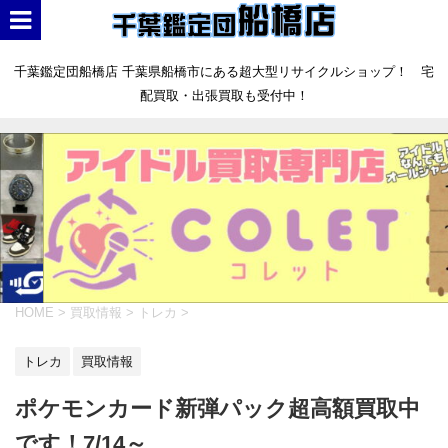
千葉鑑定団船橋店 千葉県船橋市にある超大型リサイクルショップ！ 宅
配買取・出張買取も受付中！
HOME
>
買取情報
>
トレカ
>
トレカ
買取情報
ポケモンカード新弾パック超高額買取中
です！7/14～