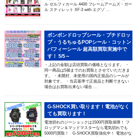
ル ゼルフィカール 4400 フレームアームズ・ガー
ル スティレット XF-3 with エグゾ …
ボンボンドロップシール・プチドロッ
プ・うるちゅるPOPシール・コットン
パフィーシール 超高額買取実施中で
す！ 5/5～
・上記の金額は店頭買取の価格となります。 ・
同一商品は5個までのお買取とさせていただきま
す。 ・未開封、未使用の国内正規品のシールが
対象です。 ・当店基準で正規品と判断できない
場合はお買取出来ない場合 …
G-SHOCK買い取ります！電池がなく
ても買取ります！
電池切れのジーショックは1500円買取保障！ フ
ロッグマン＆マッドマスターなら電気切れでも
5000円買取！ G-SHOCK買取強化中！ 電池がな