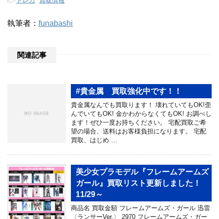
-
トレカ
,
買取情報
執筆者：
funabashi
関連記事
#貴金属 買取強化中です！！
貴金属なんでも買取ります！ 壊れていてもOK!歪
んでいてもOK! 金かわからなくてもOK! お調べし
ます！ぜひ一度お持ちください。 宅配買取ご希
望の場合、送料はお客様負担になります。 宅配
買取、はじめ …
美少女プラモデル『フレームアームズ
ガール』買取リスト更新しました！
11/29～
商品名 買取金額 フレームアームズ・ガール 迅雷
〈ランサーVer.〉 2970 フレームアームズ・ガー