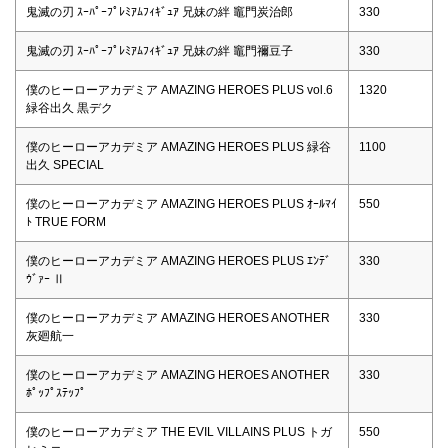
鬼滅の刃 ｽｰﾊﾟｰﾌﾟﾚﾐｱﾑﾌｨｷﾞｭｱ 兄妹の絆 竈門炭治郎
330
鬼滅の刃 ｽｰﾊﾟｰﾌﾟﾚﾐｱﾑﾌｨｷﾞｭｱ 兄妹の絆 竈門禰豆子
330
僕のヒーローアカデミア AMAZING HEROES PLUS vol.6
1320
緑谷出久 黒デク
僕のヒーローアカデミア AMAZING HEROES PLUS 緑谷
1100
出久 SPECIAL
僕のヒーローアカデミア AMAZING HEROES PLUS ｵｰﾙﾏｲ
550
ﾄ TRUE FORM
僕のヒーローアカデミア AMAZING HEROES PLUS ｴﾝﾃﾞ
330
ｳﾞｧｰ Ⅱ
僕のヒーローアカデミア AMAZING HEROES ANOTHER
330
灰廻航一
僕のヒーローアカデミア AMAZING HEROES ANOTHER
330
ﾎﾟｯﾌﾟｽﾃｯﾌﾟ
僕のヒーローアカデミア THE EVIL VILLAINS PLUS トガ
550