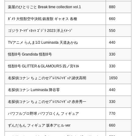
薬屋のひとりごと Break time collection vol.1
880
ｶﾞﾒﾗ 大怪獣空中決戦 鎮座獣 ギャオス 各種
660
ゴジラ ｱｰﾄｳﾞｨﾈｯﾄ ｺﾞｼﾞﾗ 2023 洋上ｲﾒｰｼﾞ
550
TVアニメ らんま1/2 Luminasta 天道あかね
440
怪獣8号 Grandista 怪獣8号
330
怪獣8号 GLITTER＆GLAMOURS 四ノ宮ｷｺﾙ
330
名探偵コナン ちょこのせﾌﾟﾚﾐｱﾑﾌｨｷﾞｭｱ 諸伏高明
1650
名探偵コナン Luminasta 降谷零
440
名探偵コナン ちょこのせﾌﾟﾚﾐｱﾑﾌｨｷﾞｭｱ 赤井秀一
330
パワフルプロ野球 パワプロくん フィギュア
770
ずんだもん フィギュア 坂本アヒル ver
660