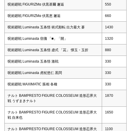
呪術廻戦 FIGURIZMα 伏黒甚爾 邂逅
550
呪術廻戦 FIGURIZMα 伏黒恵 邂逅
660
呪術廻戦 Luminasta 五条悟 術式順転 出力最大 蒼
1430
呪術廻戦 Luminasta 宿儺 「■」「開」
1320
呪術廻戦 Luminasta 五条悟 虚式 「茈」 懐玉・玉折
880
呪術廻戦 Luminasta 五条悟 激戦
330
呪術廻戦 Luminasta 虎杖悠仁 黒閃
330
呪術廻戦 MAXIMATIC 脹相 各種
330
ナルト BAMPRESTO FIGURE COLOSSEUM 造形忍界大
1870
戦 うずまきナルト
ナルト BAMPRESTO FIGURE COLOSSEUM 造形忍界大
1650
戦 自来也
ナルト BAMPRESTO FIGURE COLOSSEUM 造形忍界大
1100