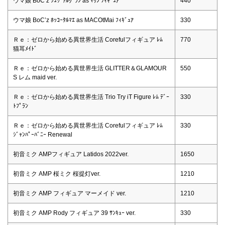
ウマ娘 BoC’z ｼｭｳﾞｧﾙｸﾞﾗﾝ as ﾏﾘﾝ ﾌｨｷﾞｭｱ
440
ウマ娘 BoC’z ﾎｯｺｰﾀﾙﾏｴ as MACOtMai ﾌｨｷﾞｭｱ
330
Ｒｅ：ゼロから始める異世界生活 Corefulフィギュア ﾚﾑ
770
猫耳ﾒｲﾄﾞ
Ｒｅ：ゼロから始める異世界生活 GLITTER＆GLAMOUR
550
S レム maid ver.
Ｒｅ：ゼロから始める異世界生活 Trio Try iT Figure ﾚﾑ ﾃﾞｰ
330
ﾄﾌﾟﾗﾝ
Ｒｅ：ゼロから始める異世界生活 Corefulフィギュア ﾚﾑ
330
ｼﾞｬﾝﾊﾟｰﾊﾞﾆｰ Renewal
初音ミク AMPフィギュア Latidos 2022ver.
1650
初音ミク AMP 桜ミク 桜提灯ver.
1210
初音ミク AMP フィギュア マーメイド ver.
1210
初音ミク AMP Rody フィギュア 39 ｻﾝｷｭｰ ver.
330