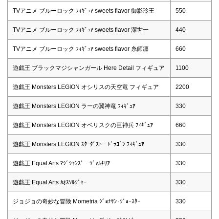
TVアニメ ブルーロック ﾌｨｷﾞｭｱ sweets flavor 御影玲王
550
TVアニメ ブルーロック ﾌｨｷﾞｭｱ sweets flavor 潔世一
440
TVアニメ ブルーロック ﾌｨｷﾞｭｱ sweets flavor 糸師凛
660
遊戯王 ブラックマジシャンガール Here Detail フィギュア
1100
遊戯王 Monsters LEGION オシリスの天空竜 フィギュア
2200
遊戯王 Monsters LEGION ラーの翼神竜 ﾌｨｷﾞｭｱ
330
遊戯王 Monsters LEGION オベリスクの巨神兵 ﾌｨｷﾞｭｱ
660
遊戯王 Monsters LEGION ｽﾀｰﾀﾞｽﾄ・ﾄﾞﾗｺﾞﾝ ﾌｨｷﾞｭｱ
330
遊戯王 Equal Arts ﾏｼﾞｼｬﾝｽﾞ・ｳﾞｧﾙｷﾘｱ
330
遊戯王 Equal Arts ｶｵｽｿﾙｼﾞｬｰ
330
ジョジョの奇妙な冒険 Mometria ｼﾞｮﾅｻﾝ･ｼﾞｮｰｽﾀｰ
330