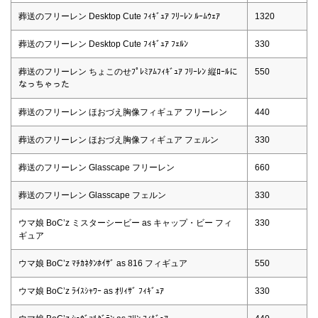
葬送のフリーレン Desktop Cute ﾌｨｷﾞｭｱ ﾌﾘｰﾚﾝ ﾙｰﾑｳｪｱ
1320
葬送のフリーレン Desktop Cute ﾌｨｷﾞｭｱ ﾌｪﾙﾝ
330
葬送のフリーレン ちょこのせﾌﾟﾚﾐｱﾑﾌｨｷﾞｭｱ ﾌﾘｰﾚﾝ 縦ﾛｰﾙに
550
なっちゃった
葬送のフリーレン ほおづえ胸像フィギュア フリーレン
440
葬送のフリーレン ほおづえ胸像フィギュア フェルン
330
葬送のフリーレン Glasscape フリーレン
660
葬送のフリーレン Glasscape フェルン
330
ウマ娘 BoC’z ミスターシービー as キャップ・ビー フィ
330
ギュア
ウマ娘 BoC’z ﾏﾁｶﾈﾀﾝﾎｲｻﾞ as 816 フィギュア
550
ウマ娘 BoC’z ﾗｲｽｼｬﾜｰ as ｵﾘｨｻﾞ ﾌｨｷﾞｭｱ
330