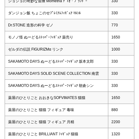
ジョジョの奇妙な冒険 Mometria ﾃﾞｨｵ・ﾌﾞﾗﾝﾄﾞｰ
330
ダンジョン飯 ちょこのせﾌﾟﾚﾐｱﾑﾌｨｷﾞｭｱ ﾏﾙｼﾙ
330
Dr.STONE 造形の科学 ゼノ
770
モノノ怪 ぬーどるｽﾄｯﾊﾟｰﾌｨｷﾞｭｱ 薬売り
1650
ゼルダの伝説 FIGURIZMα リンク
1000
SAKAMOTO DAYS ぬーどるｽﾄｯﾊﾟｰﾌｨｷﾞｭｱ 坂本太郎
330
SAKAMOTO DAYS SOLID SCENE COLLECTION 南雲
330
SAKAMOTO DAYS ぬーどるｽﾄｯﾊﾟｰﾌｨｷﾞｭｱ 朝倉シン
330
薬屋のひとりごと おおきなSOFVIMATES 猫猫
1650
薬屋のひとりごと 猫猫 フィギュア 毒味
880
薬屋のひとりごと 猫猫 フィギュア 月精
2200
薬屋のひとりごと BRILLIANT ﾌｨｷﾞｭｱ 猫猫
1320