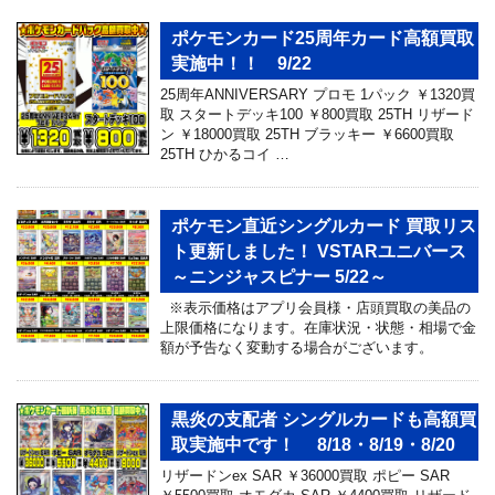
ポケモンカード25周年カード高額買取
実施中！！ 9/22
25周年ANNIVERSARY プロモ 1パック ￥1320買
取 スタートデッキ100 ￥800買取 25TH リザード
ン ￥18000買取 25TH ブラッキー ￥6600買取
25TH ひかるコイ …
ポケモン直近シングルカード 買取リス
ト更新しました！ VSTARユニバース
～ニンジャスピナー 5/22～
※表示価格はアプリ会員様・店頭買取の美品の
上限価格になります。在庫状況・状態・相場で金
額が予告なく変動する場合がございます。
黒炎の支配者 シングルカードも高額買
取実施中です！ 8/18・8/19・8/20
リザードンex SAR ￥36000買取 ポピー SAR