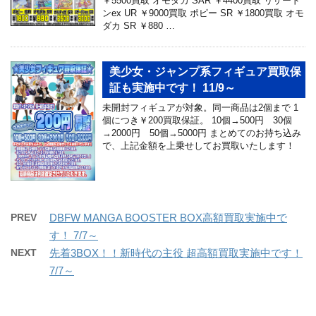
￥5500買取 オモダカ SAR ￥4400買取 リザード
ンex UR ￥9000買取 ポピー SR ￥1800買取 オモ
ダカ SR ￥880 …
美少女・ジャンプ系フィギュア買取保
証も実施中です！ 11/9～
未開封フィギュアが対象。同一商品は2個まで 1
個につき￥200買取保証。 10個→500円 30個
→2000円 50個→5000円 まとめてのお持ち込み
で、上記金額を上乗せしてお買取いたします！
PREV
DBFW MANGA BOOSTER BOX高額買取実施中で
す！ 7/7～
NEXT
先着3BOX！！新時代の主役 超高額買取実施中です！
7/7～