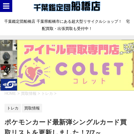
千葉鑑定団船橋店 千葉県船橋市にある超大型リサイクルショップ！ 宅
配買取・出張買取も受付中！
HOME
>
買取情報
>
トレカ
>
トレカ
買取情報
ポケモンカード最新弾シングルカード買
取リストを更新しました！7/7～