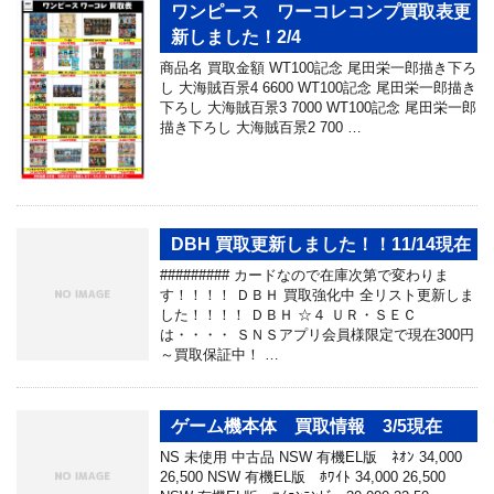
ワンピース ワーコレコンプ買取表更
新しました！2/4
商品名 買取金額 WT100記念 尾田栄一郎描き下ろ
し 大海賊百景4 6600 WT100記念 尾田栄一郎描き
下ろし 大海賊百景3 7000 WT100記念 尾田栄一郎
描き下ろし 大海賊百景2 700 …
DBH 買取更新しました！！11/14現在
######### カードなので在庫次第で変わりま
す！！！！ ＤＢＨ 買取強化中 全リスト更新しま
した！！！！ ＤＢＨ ☆４ ＵＲ・ＳＥＣ
は・・・・ ＳＮＳアプリ会員様限定で現在300円
～買取保証中！ …
ゲーム機本体 買取情報 3/5現在
NS 未使用 中古品 NSW 有機EL版 ﾈｵﾝ 34,000
26,500 NSW 有機EL版 ﾎﾜｲﾄ 34,000 26,500