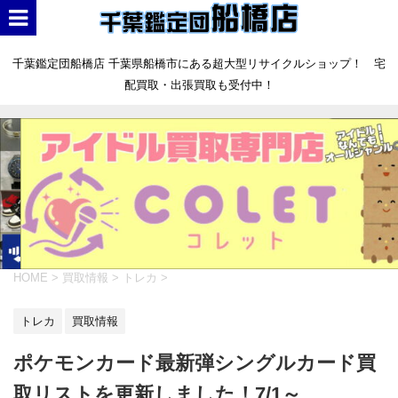
千葉鑑定団船橋店 千葉県船橋市にある超大型リサイクルショップ！ 宅
配買取・出張買取も受付中！
HOME
>
買取情報
>
トレカ
>
トレカ
買取情報
ポケモンカード最新弾シングルカード買
取リストを更新しました！7/1～