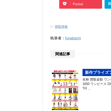
B
Pocket
-
買取情報
執筆者：
funabashi
関連記事
新作プライズフ
名称 買取金額 ワンピー
1650 ワンピース 
TH …