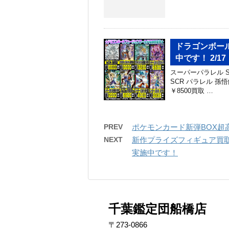
ドラゴンボー
中です！ 2/17・
スーパーパラレル SC
SCR パラレル 孫
￥8500買取 …
PREV
ポケモンカード新弾BOX超高
NEXT
新作プライズフィギュア買取
実施中です！
千葉鑑定団船橋店
〒273-0866