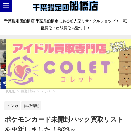
千葉鑑定団船橋店 千葉県船橋市にある超大型リサイクルショップ！ 宅
配買取・出張買取も受付中！
HOME
>
買取情報
>
トレカ
>
トレカ
買取情報
ポケモンカード未開封パック買取リスト
を更新しました！6/23～