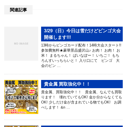
関連記事
3/29（日）今日は雪だけどビンゴ大会
開催します!!!
13時からビンゴカード配布！14時大会スタート!!
参加費無料★豪華景品盛沢山♪ お肉！ お肉！ お
米！ まるちゃん！ ぱいなぽー！ いちご！ もち
ろんすいっちらいと！ 入り口にて ビンゴ 大
会のビン …
貴金属 買取強化中！！
貴金属、買取強化中！！ 貴金属、なんでも買取
ります！ 壊れていてもOK! 金か分からなくても
OK! 少しだけ金が含まれている物でもOK! お調
べします！ &n …