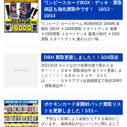
ワンピースカードBOX・デッキ・買取
保証も強化買取中です！ 10/13・
10/14
ワンピース カードゲーム ROMANCE DAWN 未
開封 1BOX ￥16000買取 スタートデッキ 海軍
￥1000買取 スタートデッキ 最悪の世代 ￥1320
買取 スタートデッキ 麦わらの一味 …
DBH 買取更新しました！！3/24現在
2021/3/24 カードなので在庫次第で変わりま
す！！！！ ＤＢＨ 買取強化中 全リスト更新しま
した！！！！ ＤＢＨ ☆４ ＵＲ・ＳＥＣ
は・・・・ ＳＮＳアプリ会員様限定で現在200円
～買取保証中！ …
ポケモンカード未開封パック買取リス
トを更新しました！1/11～
予告なく在庫により金額が上下する場合がご
ざいます。 値段表記がないパックに関しまして