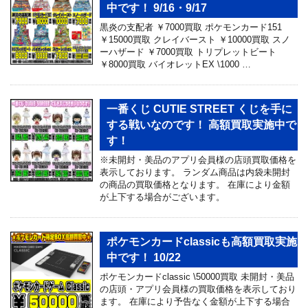
中です！ 9/16・9/17
黒炎の支配者 ￥7000買取 ポケモンカード151
￥15000買取 クレイバースト ￥10000買取 スノ
ーハザード ￥7000買取 トリプレットビート
￥8000買取 バイオレットEX \1000 …
一番くじ CUTIE STREET くじを手に
する戦いなのです！ 高額買取実施中で
す！
※未開封・美品のアプリ会員様の店頭買取価格を
表示しております。 ランダム商品は内袋未開封
の商品の買取価格となります。 在庫により金額
が上下する場合がございます。
ポケモンカードclassicも高額買取実施
中です！ 10/22
ポケモンカードclassic \50000買取 未開封・美品
の店頭・アプリ会員様の買取価格を表示しており
ます。 在庫により予告なく金額が上下する場合