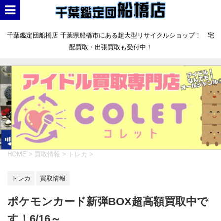
千葉鑑定団船橋店 千葉県船橋市にある超大型リサイクルショップ！ 宅
配買取・出張買取も受付中！
HOME
>
買取情報
>
トレカ
>
トレカ
買取情報
ポケモンカード新弾BOX超高額買取中で
す！6/16～