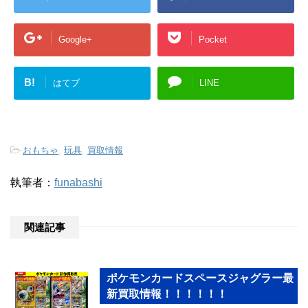
Google+
Pocket
B!
はてブ
LINE
-
おもちゃ
,
玩具
,
買取情報
執筆者：
funabashi
関連記事
ポケモンカードスペースジャグラー最
新買取情報！！！！！！