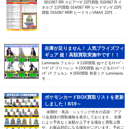
001/067 RR スピアーV 22円買取 010/067 R イ
オルブ 11円買取 014/067 RR ヒードランV 22円
買取 015/067 RRR ヒードランVMAX 22円 …
在庫が足りません！ 人気プライズフィ
ギュア 超！高額買取実施中です！！
Luminasta フェルン ￥1100買取 ぬーどるｽﾄｯﾊﾟｰ
ﾌｨｷﾞｭｱ フリーレン ￥2200買取 ぬーどるｽﾄｯﾊﾟｰﾌ
ｨｷﾞｭｱ フェルン ￥1650買取 初音ミク Luminasta
モ …
ポケモンカードBOX買取リストを更新
しました！8/19～
未開封・美品・シュリンク付きの店頭・アプ
リ会員様の買取価格を表示しております。 在庫
により予告なく金額が上下する場合と買取上限
や、お振込対応になる場合がございます。予めご