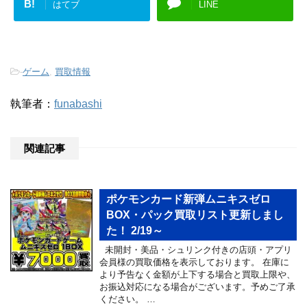
B!
はてブ
LINE
-
ゲーム
,
買取情報
執筆者：
funabashi
関連記事
ポケモンカード新弾ムニキスゼロ
BOX・パック買取リスト更新しまし
た！ 2/19～
未開封・美品・シュリンク付きの店頭・アプリ
会員様の買取価格を表示しております。 在庫に
より予告なく金額が上下する場合と買取上限や、
お振込対応になる場合がございます。予めご了承
ください。 …