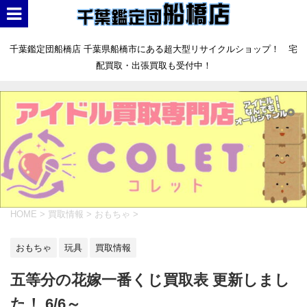
千葉鑑定団船橋店 千葉県船橋市にある超大型リサイクルショップ！ 宅
配買取・出張買取も受付中！
HOME
>
買取情報
>
おもちゃ
>
おもちゃ
玩具
買取情報
五等分の花嫁一番くじ買取表 更新しまし
た！ 6/6～