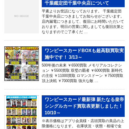
千葉鑑定団千葉中央店について
平素よりお世話になっております。 千葉鑑定団
千葉中央店につきましてお知らせがございます。
店内漏電につきまして、復旧にお時間いただいて
おります。明日の営業に関しましても復旧次第と
なりますのでご了承くだ …
ワンピースカードBOXも超高額買取実
施中です！ 3/13～
500年後の未来 ￥6500買取 メモリアルコレクシ
ョン ￥5500買取 双璧の覇者 ￥6000買取 新時代
の主役 ￥11000買取 ロマンスドーン ￥7500買取
頂上決戦 ￥7000買取 強大な敵 …
ワンピースカード最新弾 新たなる皇帝
シングルカード買取表更新しました！
10/10～
※表示価格はアプリ会員様・店頭買取の美品の上
限価格になります。 在庫状況・状態・相場で金