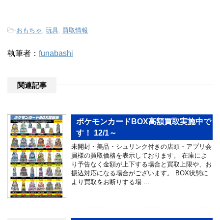
-
おもちゃ
,
玩具
,
買取情報
執筆者：
funabashi
関連記事
ポケモンカードBOX高額買取実施中で
す！ 12/1～
未開封・美品・シュリンク付きの店頭・アプリ会
員様の買取価格を表示しております。 在庫によ
り予告なく金額が上下する場合と買取上限や、お
振込対応になる場合がございます。 BOX状態に
より買取をお断りする場 …