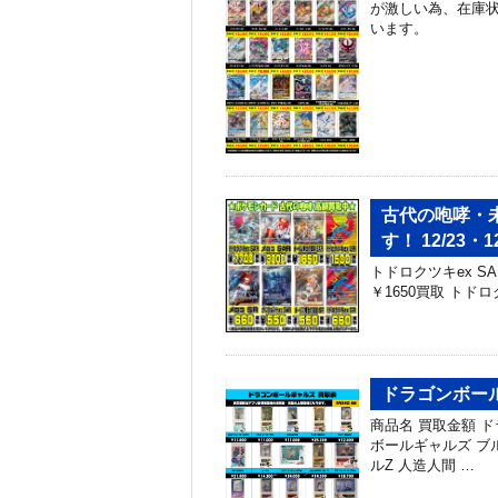
が激しい為、在庫
います。
古代の咆哮・
す！ 12/23・12
トドロクツキex SAR
￥1650買取 トドロク
ドラゴンボール
商品名 買取金額 ドラ
ボールギャルズ ブル
ルZ 人造人間 …