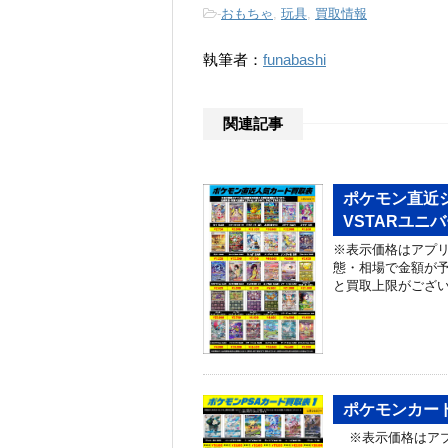
-
おもちゃ
,
玩具
,
買取情報
執筆者：
funabashi
関連記事
ポケモン直近シ
VSTARユニ
※表示価格はアプリ
態・相場で金額が予
と買取上限がござ
ポケモンカード
※表示価格はアプ