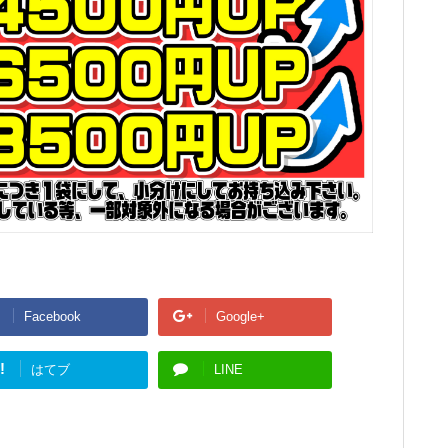
Facebook
Google+
!
はてブ
LINE