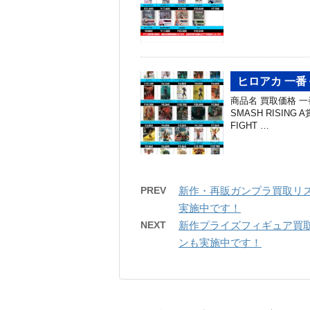
ヒロアカ 一番
商品名 買取価格 一番
SMASH RISIN
FIGHT …
PREV
新作・再販ガンプラ買取リス
実施中です！
NEXT
新作プライズフィギュア買取
ンも実施中です！