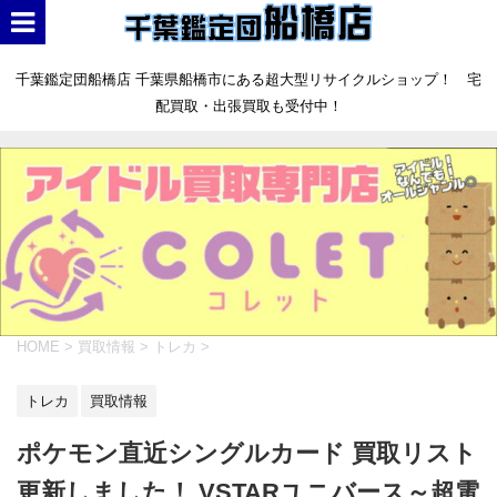
千葉鑑定団船橋店 千葉県船橋市にある超大型リサイクルショップ！ 宅
配買取・出張買取も受付中！
HOME
>
買取情報
>
トレカ
>
トレカ
買取情報
ポケモン直近シングルカード 買取リスト
更新しました！ VSTARユニバース～超電