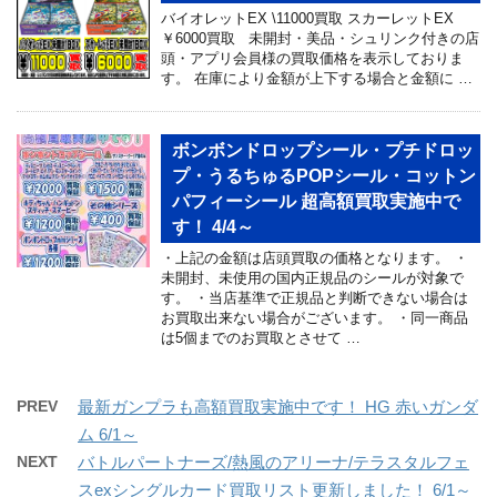
バイオレットEX \11000買取 スカーレットEX
￥6000買取 未開封・美品・シュリンク付きの店
頭・アプリ会員様の買取価格を表示しておりま
す。 在庫により金額が上下する場合と金額に …
ボンボンドロップシール・プチドロッ
プ・うるちゅるPOPシール・コットン
パフィーシール 超高額買取実施中で
す！ 4/4～
・上記の金額は店頭買取の価格となります。 ・
未開封、未使用の国内正規品のシールが対象で
す。 ・当店基準で正規品と判断できない場合は
お買取出来ない場合がございます。 ・同一商品
は5個までのお買取とさせて …
PREV
最新ガンプラも高額買取実施中です！ HG 赤いガンダ
ム 6/1～
NEXT
バトルパートナーズ/熱風のアリーナ/テラスタルフェ
スexシングルカード買取リスト更新しました！ 6/1～