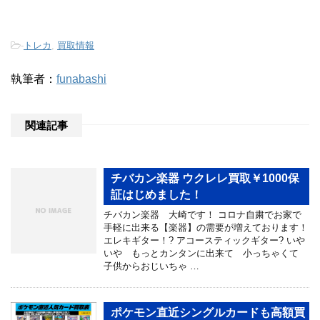
-
トレカ
,
買取情報
執筆者：
funabashi
関連記事
チバカン楽器 ウクレレ買取￥1000保
証はじめました！
チバカン楽器 大崎です！ コロナ自粛でお家で
手軽に出来る【楽器】の需要が増えております！
エレキギター！? アコースティックギター? いや
いや もっとカンタンに出来て 小っちゃくて
子供からおじいちゃ …
ポケモン直近シングルカードも高額買