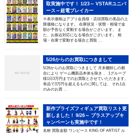
取実施中です！ 1/23～ VSTARユニバ
ース～超電ブレイカー
※表示価格はアプリ会員様・店頭買取の美品の上
限価格になります。 在庫状況・状態・相場で金
額が予告なく変動する場合がございます。 ま
た、お振込対応になる場合がございます。 相
場・在庫で変動する場合と買取 …
5/26からのお買取につきまして
5/26からのお買取につきまして 月末棚卸しの都
合により ゲーム機新品本体を除き 、 1グループ
様1日3万円までのお買取とさせていただきます。
単品で3万円を超えるものに関しては、 それ1点
のみのお買 …
新作プライズフィギュア買取リスト更
新しました！ 9/26～ プラスアップキ
ャンペーンも実施中です！
名称 買取金額 ワンピース KING OF ARTIST ル