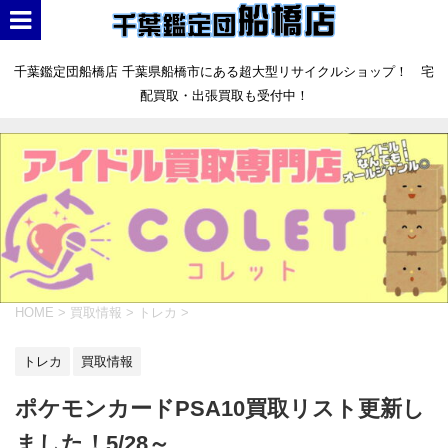
千葉鑑定団船橋店 千葉県船橋市にある超大型リサイクルショップ！ 宅
配買取・出張買取も受付中！
HOME
>
買取情報
>
トレカ
>
トレカ
買取情報
ポケモンカードPSA10買取リスト更新し
ました！5/28～