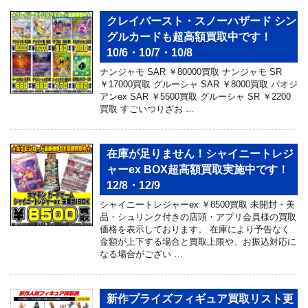
クレイバースト・スノーハザード シン
グルカードも超高額買取中です！
10/6・10/7・10/8
ナンジャモ SAR ￥80000買取 ナンジャモ SR
￥17000買取 グルーシャ SAR ￥8000買取 パオジ
アンex SAR ￥5500買取 グルーシャ SR ￥2200
買取 すごいつりざお …
在庫が足りません！シャイニートレジ
ャーex BOX超高額買取実施中です！
12/8・12/9
シャイニートレジャーex ￥8500買取 未開封・美
品・シュリンク付きの店頭・アプリ会員様の買取
価格を表示しております。 在庫により予告なく
金額が上下する場合と買取上限や、お振込対応に
なる場合がござい …
新作プライズフィギュア買取リスト更