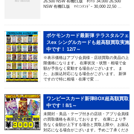
26,500 NSW 有機EL版 ﾎﾜｲﾄ 34,000 26,500
NSW 有機EL版 ﾏｲﾆﾝﾃﾝﾄﾞｰ 30,000 22,50 …
ポケモンカード最新弾 テラスタルフェ
スex シングルカードも超高額買取実施
中です！ 12/7～
※表示価格はアプリ会員様・店頭買取の美品の上
限価格になります。 在庫状況・状態・相場で金
額が予告なく変動する場合がございます。 ま
た、お振込対応になる場合がございます。 新弾
ですので特に相場・在庫で変 …
ワンピースカード新弾BOX超高額買取
中です！8/1～
未開封・美品・テープ付きの店頭・アプリ会員様
の買取価格を表示しております。 在庫により予
告なく金額が上下する場合と買取上限や、お振込
対応になる場合がございます。予めご了承くださ