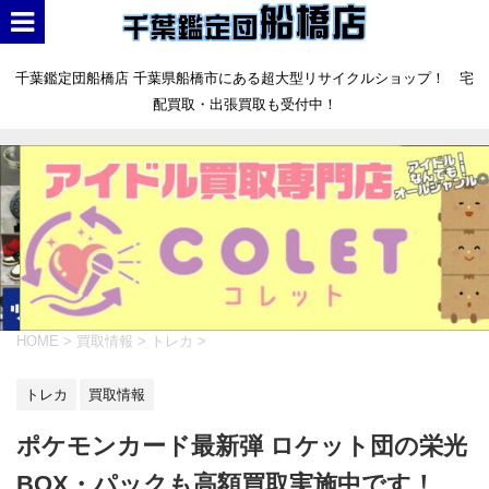
千葉鑑定団船橋店 千葉県船橋市にある超大型リサイクルショップ！ 宅
配買取・出張買取も受付中！
HOME
>
買取情報
>
トレカ
>
トレカ
買取情報
ポケモンカード最新弾 ロケット団の栄光
BOX・パックも高額買取実施中です！