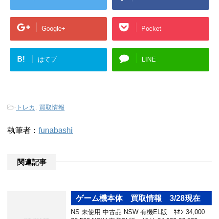
Google+
Pocket
B!
はてブ
LINE
-
トレカ
,
買取情報
執筆者：
funabashi
関連記事
ゲーム機本体 買取情報 3/28現在
NS 未使用 中古品 NSW 有機EL版 ﾈｵﾝ 34,000