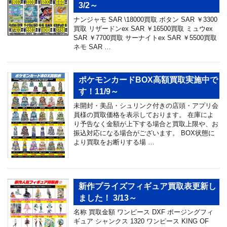
3/2～
ナンジャモ SAR \18000買取 ボタン SAR ￥3300
買取 リザードンex SAR ￥16500買取 ミュウex
SAR ￥7700買取 サーナイトex SAR ￥5500買取
ネモ SAR …
ポケモンカードBOX高額買取実施中で
す！11/9～
未開封・美品・シュリンク付きの店頭・アプリ会
員様の買取価格を表示しております。 在庫によ
り予告なく金額が上下する場合と買取上限や、お
振込対応になる場合がございます。 BOX状態に
より買取をお断りする場 …
新作プライズフィギュア買取表更新し
ました！ 3/13～
名称 買取金額 ワンピース DXF ポージングフィ
ギュア シャンクス 1320 ワンピース KING OF