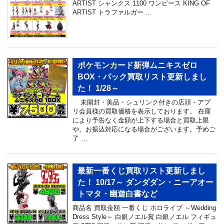
ARTIST シャンクス 1100 ワンピース KING OF
ARTIST トラファルガー …
ポケモンカード新弾ムニキスゼロ
BOX・パック買取リスト更新しまし
た！ 1/28～
未開封・美品・シュリンク付きの店頭・アプ
リ会員様の買取価格を表示しております。 在庫
により予告なく金額が上下する場合と買取上限
や、お振込対応になる場合がございます。予めご
了 …
最新一番くじ買取リスト更新しまし
た！ 10/17～ ダンダダン・ニーアオー
トマタ・幽遊白書など
商品名 買取金額 一番くじ ホロライブ ～Wedding
Dress Style～ 白銀ノエル賞 白銀ノエル フィギュ