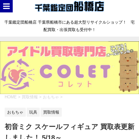
千葉鑑定団船橋店 千葉県船橋市にある超大型リサイクルショップ！ 宅
配買取・出張買取も受付中！
HOME
>
買取情報
>
おもちゃ
>
おもちゃ
玩具
買取情報
初音ミク スケールフィギュア 買取表更新
しました！ 5/18～