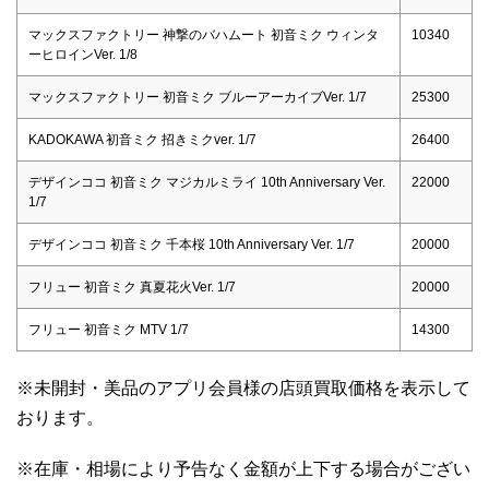
マックスファクトリー 神撃のバハムート 初音ミク ウィンタ
10340
ーヒロインVer. 1/8
マックスファクトリー 初音ミク ブルーアーカイブVer. 1/7
25300
KADOKAWA 初音ミク 招きミクver. 1/7
26400
デザインココ 初音ミク マジカルミライ 10th Anniversary Ver.
22000
1/7
デザインココ 初音ミク 千本桜 10th Anniversary Ver. 1/7
20000
フリュー 初音ミク 真夏花火Ver. 1/7
20000
フリュー 初音ミク MTV 1/7
14300
※未開封・美品のアプリ会員様の店頭買取価格を表示して
おります。
※在庫・相場により予告なく金額が上下する場合がござい