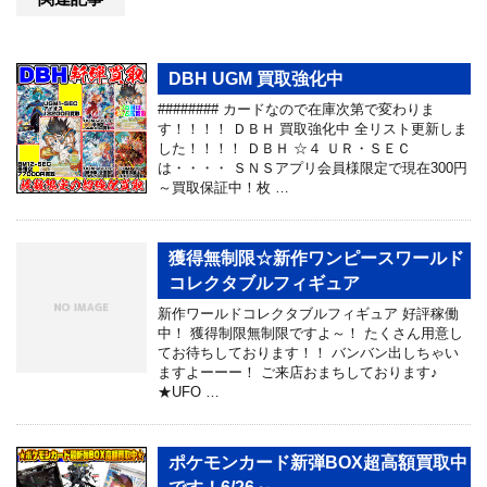
DBH UGM 買取強化中
######## カードなので在庫次第で変わりま
す！！！！ ＤＢＨ 買取強化中 全リスト更新しま
した！！！！ ＤＢＨ ☆４ ＵＲ・ＳＥＣ
は・・・・ ＳＮＳアプリ会員様限定で現在300円
～買取保証中！枚 …
獲得無制限☆新作ワンピースワールド
コレクタブルフィギュア
新作ワールドコレクタブルフィギュア 好評稼働
中！ 獲得制限無制限ですよ～！ たくさん用意し
てお待ちしております！！ バンバン出しちゃい
ますよーーー！ ご来店おまちしております♪
★UFO …
ポケモンカード新弾BOX超高額買取中