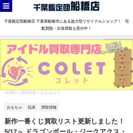
千葉鑑定団船橋店 千葉県船橋市にある超大型リサイクルショップ！ 宅
配買取・出張買取も受付中！
HOME
>
買取情報
>
おもちゃ
>
おもちゃ
玩具
買取情報
新作一番くじ買取リスト更新しました！
5/17～ ドラゴンボール・ジークアクス・