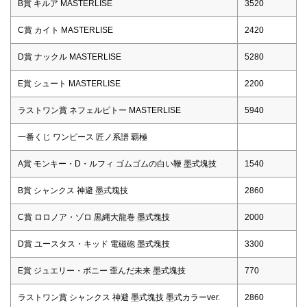
B賞 キルア MASTERLISE
3520
C賞 カイト MASTERLISE
2420
D賞 ナックル MASTERLISE
5280
E賞 シュート MASTERLISE
2200
ラストワン賞 ネフェルピトー MASTERLISE
5940
一番くじ ワンピース 匠ノ系譜 覇極
A賞 モンキー・D・ルフィ ゴムゴムの白い鞭 墨式塊技
1540
B賞 シャンクス 神避 墨式塊技
2860
C賞 ロロノア・ゾロ 黒縄大龍巻 墨式塊技
2000
D賞 ユースタス・キッド 電磁砲 墨式塊技
3300
E賞 ジュエリー・ボニー 歪んだ未来 墨式塊技
770
ラストワン賞 シャンクス 神避 墨式塊技 墨式カラーver.
2860