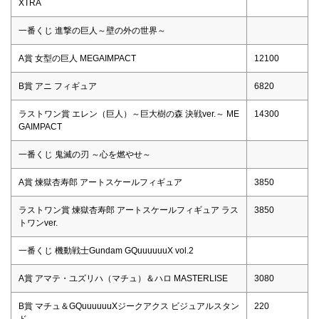
XTRA
一番くじ 進撃の巨人～壁の外の世界～
A賞 女型の巨人 MEGAIMPACT
12100
B賞 アニ フィギュア
6820
ラストワン賞 エレン（巨人）～巨大樹の森 決戦ver.～ ME
14300
GAIMPACT
一番くじ 鬼滅の刃 ～心を燃やせ～
A賞 煉獄杏寿郎 アートスケールフィギュア
3850
ラストワン賞 煉獄杏寿郎 アートスケールフィギュア ラス
3850
トワンver.
一番くじ 機動戦士Gundam GQuuuuuuX vol.2
A賞 アマテ・ユズリハ（マチュ）＆ハロ MASTERLISE
3080
B賞 マチュ＆GQuuuuuuXジークアクス ビジュアルスタン
220
ド