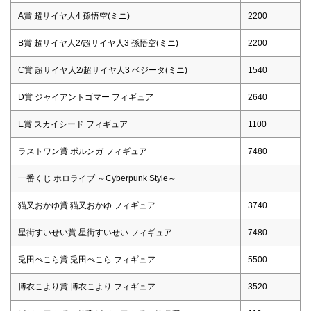
A賞 超サイヤ人4 孫悟空(ミニ)
2200
B賞 超サイヤ人2/超サイヤ人3 孫悟空(ミニ)
2200
C賞 超サイヤ人2/超サイヤ人3 ベジータ(ミニ)
1540
D賞 ジャイアントゴマー フィギュア
2640
E賞 スカイシード フィギュア
1100
ラストワン賞 ポルンガ フィギュア
7480
一番くじ ホロライブ ～Cyberpunk Style～
猫又おかゆ賞 猫又おかゆ フィギュア
3740
星街すいせい賞 星街すいせい フィギュア
7480
兎田ぺこら賞 兎田ぺこら フィギュア
5500
博衣こより賞 博衣こより フィギュア
3520