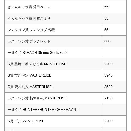
きゅんキャラ賞 兎田ぺこら
55
きゅんキャラ賞 博衣こより
55
フォンタブ賞 フォンタブ 各種
55
ラストワン賞 ブックレット
660
一番くじ BLEACH Stirring Souls vol.2
A賞 黒崎一護 内なる虚 MASTERLISE
2200
B賞 市丸ギン MASTERLISE
5940
C賞 更木剣八 MASTERLISE
3520
ラストワン賞 朽木白哉 MASTERLISE
7150
一番くじ HUNTER×HUNTER CHMERA ANT
A賞 ゴン MASTERLISE
2200