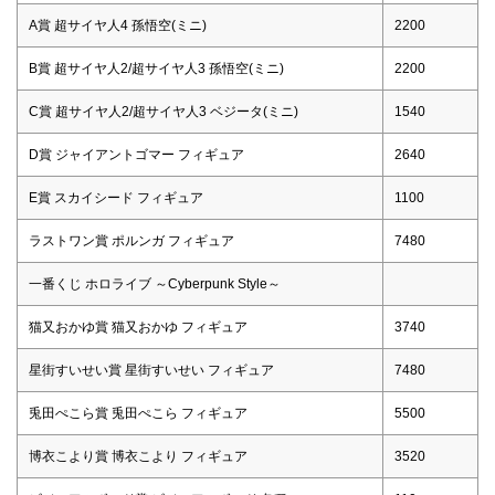
A賞 超サイヤ人4 孫悟空(ミニ)
2200
B賞 超サイヤ人2/超サイヤ人3 孫悟空(ミニ)
2200
C賞 超サイヤ人2/超サイヤ人3 ベジータ(ミニ)
1540
D賞 ジャイアントゴマー フィギュア
2640
E賞 スカイシード フィギュア
1100
ラストワン賞 ポルンガ フィギュア
7480
一番くじ ホロライブ ～Cyberpunk Style～
猫又おかゆ賞 猫又おかゆ フィギュア
3740
星街すいせい賞 星街すいせい フィギュア
7480
兎田ぺこら賞 兎田ぺこら フィギュア
5500
博衣こより賞 博衣こより フィギュア
3520