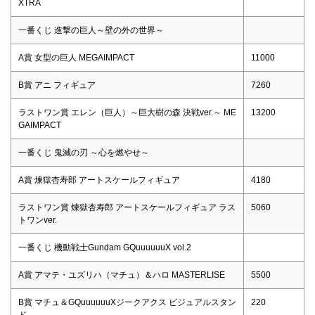
XTRA
一番くじ 進撃の巨人～壁の外の世界～
A賞 女型の巨人 MEGAIMPACT
11000
B賞 アニ フィギュア
7260
ラストワン賞 エレン（巨人）～巨大樹の森 決戦ver.～ ME
13200
GAIMPACT
一番くじ 鬼滅の刃 ～心を燃やせ～
A賞 煉獄杏寿郎 アートスケールフィギュア
4180
ラストワン賞 煉獄杏寿郎 アートスケールフィギュア ラス
5060
トワンver.
一番くじ 機動戦士Gundam GQuuuuuuX vol.2
A賞 アマテ・ユズリハ（マチュ）＆ハロ MASTERLISE
5500
B賞 マチュ＆GQuuuuuuXジークアクス ビジュアルスタン
220
ド