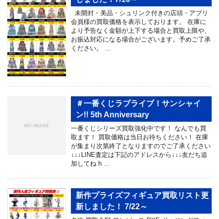
未開封・美品・シュリンク付きの店頭・アプリ
会員様の買取価格を表示しております。 在庫に
より予告なく金額が上下する場合と買取上限や、
お振込対応になる場合がございます。予めご了承
ください。 …
＃一番くじラブライブ！サンシャイ
ン!! 5th Anniversary
一番くじシリーズ買取強化中です！ なんでも買
取ます！ 買取価格は当日お待ちください！ 在庫
が集まり次第終了となりますのでご了承ください
↓↓↓LINE査定は下記のアドレスから↓↓↓友だち追
加してね h …
新作プライズフィギュア買取リスト更
新しました！ 7/22～