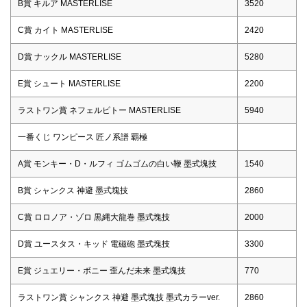
B賞 キルア MASTERLISE
3520
C賞 カイト MASTERLISE
2420
D賞 ナックル MASTERLISE
5280
E賞 シュート MASTERLISE
2200
ラストワン賞 ネフェルピトー MASTERLISE
5940
一番くじ ワンピース 匠ノ系譜 覇極
A賞 モンキー・D・ルフィ ゴムゴムの白い鞭 墨式塊技
1540
B賞 シャンクス 神避 墨式塊技
2860
C賞 ロロノア・ゾロ 黒縄大龍巻 墨式塊技
2000
D賞 ユースタス・キッド 電磁砲 墨式塊技
3300
E賞 ジュエリー・ボニー 歪んだ未来 墨式塊技
770
ラストワン賞 シャンクス 神避 墨式塊技 墨式カラーver.
2860