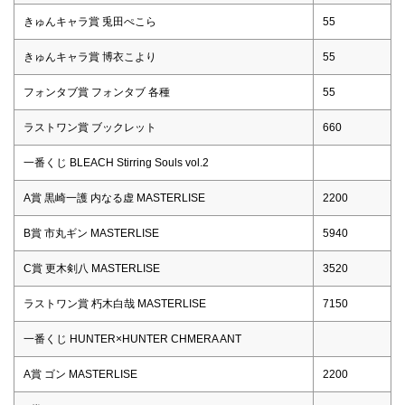
きゅんキャラ賞 兎田ぺこら
55
きゅんキャラ賞 博衣こより
55
フォンタブ賞 フォンタブ 各種
55
ラストワン賞 ブックレット
660
一番くじ BLEACH Stirring Souls vol.2
A賞 黒崎一護 内なる虚 MASTERLISE
2200
B賞 市丸ギン MASTERLISE
5940
C賞 更木剣八 MASTERLISE
3520
ラストワン賞 朽木白哉 MASTERLISE
7150
一番くじ HUNTER×HUNTER CHMERA ANT
A賞 ゴン MASTERLISE
2200