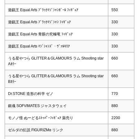
遊戯王 Equal Arts ﾌﾞﾗｯｸﾏｼﾞｼｬﾝｶﾞｰﾙ ﾌｨｷﾞｭｱ
550
遊戯王 Equal Arts ﾌﾞﾗｯｸﾏｼﾞｼｬﾝ ﾌｨｷﾞｭｱ
330
遊戯王 Equal Arts 青眼の究極竜 ﾌｨｷﾞｭｱ
330
遊戯王 Equal Arts ﾏｼﾞｼｬﾝｽﾞ・ｳﾞｧﾙｷﾘｱ
330
うる星やつら GLITTER＆GLAMOURS ラム Shooting star
660
Aｶﾗｰ
うる星やつら GLITTER＆GLAMOURS ラム Shooting star
660
Bｶﾗｰ
Dr.STONE 造形の科学 ゼノ
770
銀魂 SOFVIMATES ジャスタウェイ
880
モノノ怪 ぬーどるｽﾄｯﾊﾟｰﾌｨｷﾞｭｱ 薬売り
2200
ゼルダの伝説 FIGURIZMα リンク
880