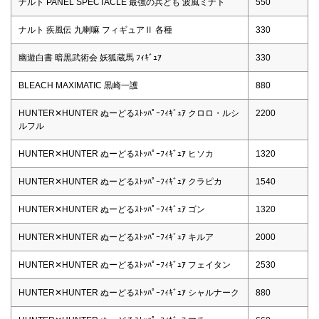
ナルト PANEL SPECTACLE 最強の兵ども 波風ミナト
550
ナルト 疾風伝 九喇嘛 フィギュアⅡ 各種
330
幽遊白書 暗黒武術会 妖狐蔵馬 ﾌｨｷﾞｭｱ
330
BLEACH MAXIMATIC 黒崎一護
880
HUNTER✕HUNTER ぬーどるｽﾄｯﾊﾟｰﾌｨｷﾞｭｱ クロロ・ルシ
2200
ルフル
HUNTER✕HUNTER ぬーどるｽﾄｯﾊﾟｰﾌｨｷﾞｭｱ ヒソカ
1320
HUNTER✕HUNTER ぬーどるｽﾄｯﾊﾟｰﾌｨｷﾞｭｱ クラピカ
1540
HUNTER✕HUNTER ぬーどるｽﾄｯﾊﾟｰﾌｨｷﾞｭｱ ゴン
1320
HUNTER✕HUNTER ぬーどるｽﾄｯﾊﾟｰﾌｨｷﾞｭｱ キルア
2000
HUNTER✕HUNTER ぬーどるｽﾄｯﾊﾟｰﾌｨｷﾞｭｱ フェイタン
2530
HUNTER✕HUNTER ぬーどるｽﾄｯﾊﾟｰﾌｨｷﾞｭｱ シャルナーク
880