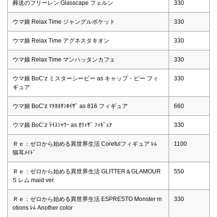
葬送のフリーレン Glasscape フェルン
330
ウマ娘 Relax Time ジャングルポケット
330
ウマ娘 Relax Time アグネスタキオン
330
ウマ娘 Relax Time マンハッタンカフェ
330
ウマ娘 BoC’z ミスターシービー as キャップ・ビー フィ
330
ギュア
ウマ娘 BoC’z ﾏﾁｶﾈﾀﾝﾎｲｻﾞ as 816 フィギュア
660
ウマ娘 BoC’z ﾗｲｽｼｬﾜｰ as ｵﾘｨｻﾞ ﾌｨｷﾞｭｱ
330
Ｒｅ：ゼロから始める異世界生活 Corefulフィギュア ﾚﾑ
1100
猫耳ﾒｲﾄﾞ
Ｒｅ：ゼロから始める異世界生活 GLITTER＆GLAMOUR
550
S レム maid ver.
Ｒｅ：ゼロから始める異世界生活 ESPRESTO Monster m
330
otions ﾚﾑ Another color