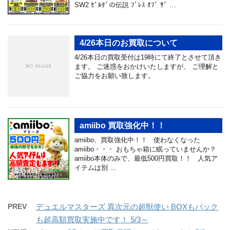
SW2 ｾﾞﾙﾀﾞの伝説 ﾌﾞﾚｽ ｵﾌﾞ ｻﾞ …
4/26本日のお買取について
4/26本日の買取受付は19時にて終了とさせて頂き
ます。 ご迷惑をおかけいたしますが、 ご理解と
ご協力をお願い致します。
amiibo 買取強化中！！
amiibo、買取強化中！！ 使わなくなった
amiibo・・・ おもちゃ箱に眠っていませんか？
amiibo本体のみで、最低500円買取！！ 人気ア
イテムは別 …
PREV
デュエルマスターズ 異次元の超獣使い BOXもパック
も超高額買取実施中です！ 5/3～