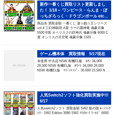
新作一番くじ買取リスト更新しまし
た！ 1/18～ ワンピース・らんま・ぼ
っちざろっく・ドラゴンボール etc…
商品名 買取金額 一番くじ 遊☆戯☆王シリーズ
vol.4 三幻神顕現 A賞 ラーの翼神竜 魂豪示像
5500 B賞 オベリスクの巨神兵 魂豪示像 6000 C
賞 オシリスの天空竜 魂豪示像 1320 …
ゲーム機本体 買取情報 5/17現在
未使用 中古品 NSW 有機EL版 ﾈｵﾝ 34,000
28,000 NSW 有機EL版 ﾎﾜｲﾄ 34,000 28,000
NSW 有機EL版 ﾏｲﾆﾝﾃﾝﾄﾞｰ 30,000 23,500 N …
人気Switch2ソフト強化買取実施中!!!
6/17
人気switch2ソフト 買取金額 SW2 龍の国 ﾙｰﾝﾌｧｸ
ﾄﾘｰ SW2 Edition 3080 SW2 ﾏﾘｵｶｰﾄ ﾜｰﾙﾄﾞ 6000