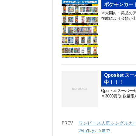
ポケモンカード
※未開封・美品の
在庫により金額が
Qposket
中！！！
Qposket スー
￥3000買取 数
PREV
ワンピース人気シングルカー
25thｺﾚｸｼｮﾝまで