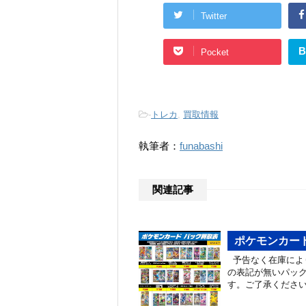
Twitter
B
Pocket
-
トレカ
,
買取情報
執筆者：
funabashi
関連記事
ポケモンカード
予告なく在庫によ
の表記が無いパッ
す。ご了承ください