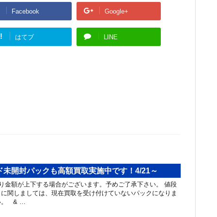
Facebook
Google+
!
はてブ
LINE
未開封パックも高額買取実施中です！4/21～
り金額が上下する場合がございます。予めご了承下さい。 値段
クに関しましては、現在買取を受け付けていないパックになりま
。 & …