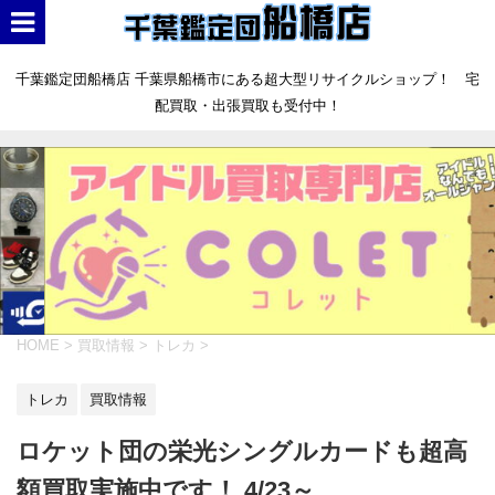
千葉鑑定団船橋店 千葉県船橋市にある超大型リサイクルショップ！ 宅
配買取・出張買取も受付中！
HOME
>
買取情報
>
トレカ
>
トレカ
買取情報
ロケット団の栄光シングルカードも超高
額買取実施中です！ 4/23～