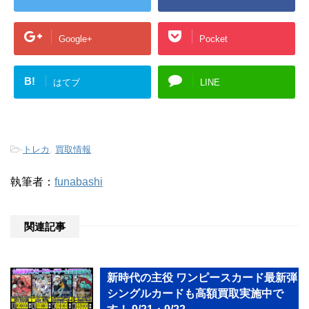
Google+
Pocket
B!
はてブ
LINE
-
トレカ
,
買取情報
執筆者：
funabashi
関連記事
新時代の主役 ワンピースカード最新弾
シングルカードも高額買取実施中で