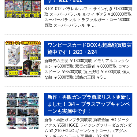
す！ 9/21・9/22
ST01-012 パラレル ルフィ サイン付き \130000買
取 スーパーパラレル ルフィ ギア5 ￥160000買取
スーパーパラレル トラファルガー・ロー \60000
買取 スーパーパラレル キ …
ワンピースカードBOXも超高額買取実
施中です！ 2/23・2/24
新時代の主役 ￥13000買取 メモリアルコレクシ
ョン ￥6000買取 双璧の覇者 ￥6000買取 ロマン
スドーン ￥6500買取 頂上決戦 ￥7000買取 強大
な敵 ￥5000買取 謀略の王国 ￥5 …
新作・再販ガンプラ買取リスト更新し
ました！ 3/4～ プラスアップキャンペ
ーンも実施中です！
新作・再販ガンプラ買取表 買取金額 HG ジーク
アクス ¥550 HGCE ライジングフリーダムガンダ
ム ¥1,210 HGUC ギャンシュトローム（アグネ
ス・ギーベンラート専用機） ¥2,420 H …