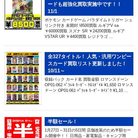
ードも超強化買取実施中です！！
11/1
ポケモン カードゲーム パラダイムトリガー シュ
リンク付き 未開封 \8500買取 ルギアV sa
￥60000買取 スズナ SR ￥24200買取 ルギア
VSTAR UR ￥4400買取 レジドラゴ …
全327タイトル！ 人気・汎用ワンピー
スカード買取リスト更新しました！
10/11～
収録パック カード名 買取金額 ロマンスドーン
OP01-062 ﾊﾟﾗﾚﾙ ﾘｰﾀﾞｰ ｸﾛｺﾀﾞｲﾙ ¥1,650 ロマンス
ドーン OP01-061 ﾊﾟﾗﾚﾙ ﾘｰﾀﾞｰ ｶｲﾄﾞｳ ¥1,10 …
半額セール！
1月27日～31日の5日間 店舗改装のため半額セー
ル開催中！！ 日用品・家電製品・キャンプ用