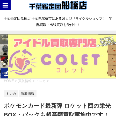
千葉鑑定団船橋店 千葉県船橋市にある超大型リサイクルショップ！ 宅
配買取・出張買取も受付中！
HOME
>
買取情報
>
トレカ
>
トレカ
買取情報
ポケモンカード最新弾 ロケット団の栄光
BOX・パックも超高額買取実施中です！