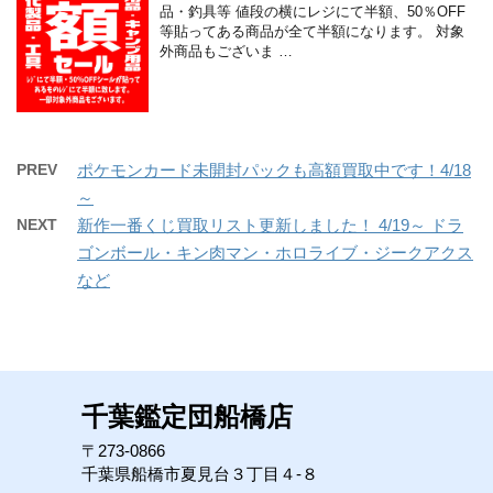
品・釣具等 値段の横にレジにて半額、50％OFF
等貼ってある商品が全て半額になります。 対象
外商品もございま …
PREV
ポケモンカード未開封パックも高額買取中です！4/18
～
NEXT
新作一番くじ買取リスト更新しました！ 4/19～ ドラ
ゴンボール・キン肉マン・ホロライブ・ジークアクス
など
千葉鑑定団船橋店
〒273-0866
千葉県船橋市夏見台３丁目４-８