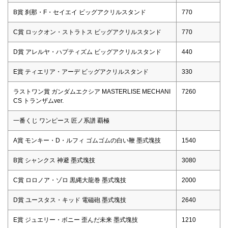
B賞 刹那・F・セイエイ ビッグアクリルスタンド
770
C賞 ロックオン・ストラトス ビッグアクリルスタンド
770
D賞 アレルヤ・ハプティズム ビッグアクリルスタンド
440
E賞 ティエリア・アーデ ビッグアクリルスタンド
330
ラストワン賞 ガンダムエクシア MASTERLISE MECHANI
7260
CS トランザムver.
一番くじ ワンピース 匠ノ系譜 覇極
A賞 モンキー・D・ルフィ ゴムゴムの白い鞭 墨式塊技
1540
B賞 シャンクス 神避 墨式塊技
3080
C賞 ロロノア・ゾロ 黒縄大龍巻 墨式塊技
2000
D賞 ユースタス・キッド 電磁砲 墨式塊技
2640
E賞 ジュエリー・ボニー 歪んだ未来 墨式塊技
1210