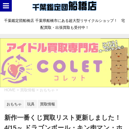
千葉鑑定団船橋店 千葉県船橋市にある超大型リサイクルショップ！ 宅
配買取・出張買取も受付中！
HOME
>
買取情報
>
おもちゃ
>
おもちゃ
玩具
買取情報
新作一番くじ買取リスト更新しました！
4/15～ ドラゴンボール・キン肉マン・ホ