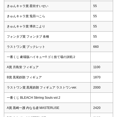
きゅんキャラ賞 星街すいせい
55
きゅんキャラ賞 兎田ぺこら
55
きゅんキャラ賞 博衣こより
55
フォンタブ賞 フォンタブ 各種
55
ラストワン賞 ブックレット
660
一番くじ 劇場版ハイキュー!! ゴミ捨て場の決戦２
A賞 月島蛍 フィギュア
1100
B賞 黒尾鉄朗 フィギュア
1870
ラストワン賞 黒尾鉄朗 フィギュア ラストワンver.
2000
一番くじ BLEACH Stirring Souls vol.2
A賞 黒崎一護 内なる虚 MASTERLISE
2420