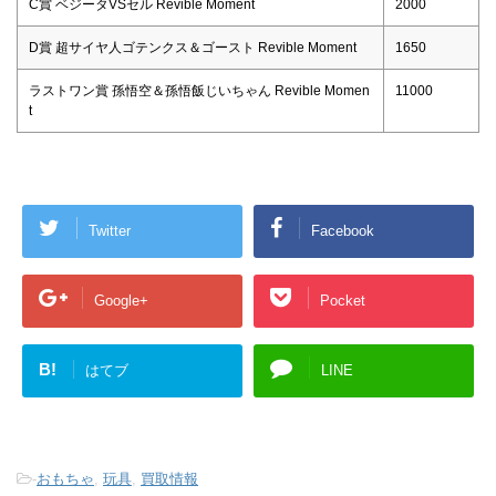
C賞 ベジータVSセル Revible Moment
2000
D賞 超サイヤ人ゴテンクス＆ゴースト Revible Moment
1650
ラストワン賞 孫悟空＆孫悟飯じいちゃん Revible Momen
11000
t
Twitter
Facebook
Google+
Pocket
B!
はてブ
LINE
-
おもちゃ
,
玩具
,
買取情報