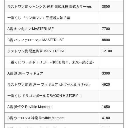
ラストワン賞 シャンクス 神避 墨式塊技 墨式カラーver.
3850
一番くじ 『キン肉マン』完璧超人始祖編
A賞 キン肉マン MASTERLISE
7700
B賞 バッファローマン MASTERLISE
8800
ラストワン賞 悪魔将軍 MASTERLISE
12100
一番くじ ワールドトリガー -仲間と紡ぐ、未来へ続く道-
A賞 迅 悠一 フィギュア
3300
ラストワン賞 迅 悠一 フィギュア -あげせん食う？ver.-
4620
一番くじ ドラゴンボール DRAGON HISTORY Ⅱ
A賞 孫悟空 Revible Moment
1650
B賞 ウーロン＆神龍 Revible Moment
4180