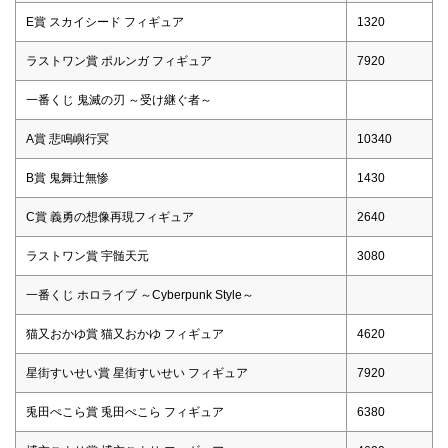
E賞 スカイシード フィギュア
1320
ラストワン賞 ポルンガ フィギュア
7920
一番くじ 鬼滅の刃 ～受け継ぐ者～
A賞 悲鳴嶼行冥
10340
B賞 鬼舞辻無惨
1430
C賞 義勇の想像再現フィギュア
2640
ラストワン賞 宇髄天元
3080
一番くじ ホロライブ ～Cyberpunk Style～
猫又おかゆ賞 猫又おかゆ フィギュア
4620
星街すいせい賞 星街すいせい フィギュア
7920
兎田ぺこら賞 兎田ぺこら フィギュア
6380