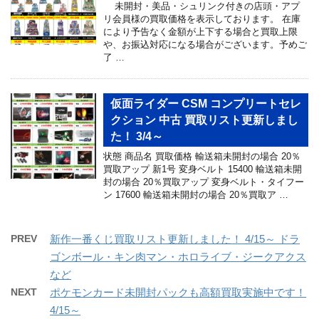
未開封・美品・シュリンク付きの店頭・アプ
リ会員様の買取価格を表示しております。 在庫
により予告なく金額が上下する場合と買取上限
や、お振込対応になる場合がございます。予めご
了 …
仮面ライダー CSM コンプリートセレ
クション 中古 買取リスト更新しまし
た！ 3/4～
状態 商品名 買取価格 輸送箱未開封の場合 20％
買取アップ 新1号 変身ベルト 15400 輸送箱未開
封の場合 20％買取アップ 変身ベルト・タイフー
ン 17600 輸送箱未開封の場合 20％買取ア …
PREV
新作一番くじ買取リスト更新しました！ 4/15～ ドラ
ゴンボール・キン肉マン・ホロライブ・ジークアクス
など
NEXT
ポケモンカード未開封パックも高額買取実施中です！
4/15～