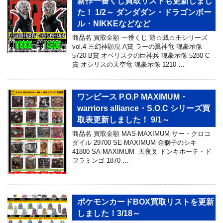
新作一番くじ買取リストも更新しまし
た！ 1/2～ ダンダダン・ドラゴンボー
ル・NIKKEなどなど
商品名 買取金額 一番くじ 遊☆戯☆王シリーズ
vol.4 三幻神顕現 A賞 ラーの翼神竜 魂豪示像
5720 B賞 オベリスクの巨神兵 魂豪示像 5280 C
賞 オシリスの天空竜 魂豪示像 1210 …
ワンピース P.O.P MAXIMUM・
warriors alliance・S.O.C シリーズ買
取表更新しました！ 9/1～
商品名 買取金額 MAS-MAXIMUM サー・クロコ
ダイル 29700 SE-MAXIMUM 金獅子のシキ
41800 SA-MAXIMUM 天夜叉 ドンキホーテ・ド
フラミンゴ 1870 …
ポケモンカードBOX買取リストを更新
しました！3/18～